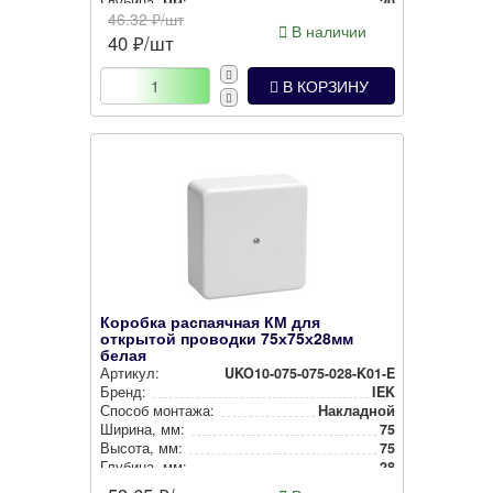
Глубина, мм:
20
46.32
₽/шт
Степень защиты:
IP40
В наличии
40
₽/шт
Цвет:
Белый
В КОРЗИНУ
Коробка распаячная КМ для
открытой проводки 75х75х28мм
белая
Артикул:
UKO10-075-075-028-K01-E
Бренд:
IEK
Способ монтажа:
Накладной
Ширина, мм:
75
Высота, мм:
75
Глубина, мм:
28
Степень защиты:
IP40