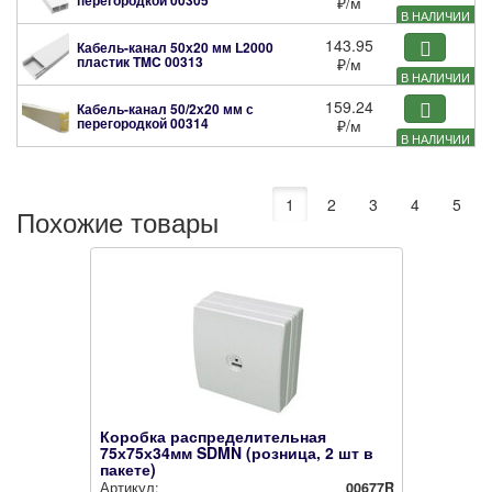
₽
/м
В НАЛИЧИИ
143.95
Кабель-канал 50х20 мм L2000
пластик TMC
00313
₽
/м
В НАЛИЧИИ
159.24
Кабель-канал 50/2х20 мм с
перегородкой
00314
₽
/м
В НАЛИЧИИ
1
2
3
4
5
Похожие товары
Коробка распределительная
75х75х34мм SDMN (розница, 2 шт в
пакете)
Артикул:
00677R