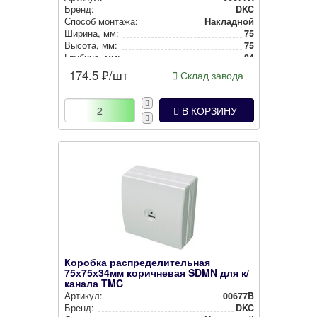
Бренд:
DKC
Способ монтажа:
Накладной
Ширина, мм:
75
Высота, мм:
75
Глубина, мм:
34
Степень защиты:
IP40
174.5
₽/шт
Склад завода
Цвет:
Белый
В КОРЗИНУ
Коробка распределительная
75х75х34мм коричневая SDMN для к/
канала TMC
Артикул:
00677B
Бренд:
DKC