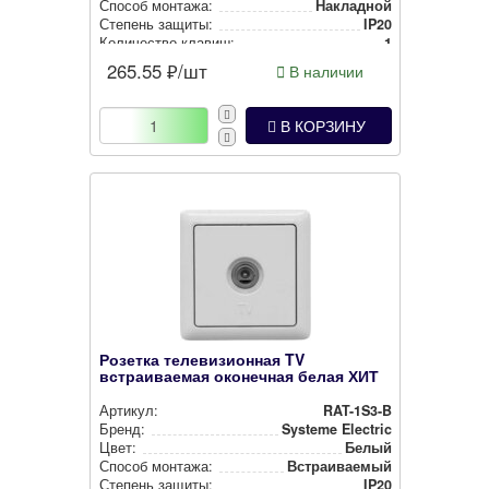
Способ монтажа:
Накладной
Степень защиты:
IP20
Количество клавиш:
1
265.55
₽/шт
В наличии
В КОРЗИНУ
Розетка телевизионная TV
встраиваемая оконечная белая ХИТ
Артикул:
RAT-1S3-B
Бренд:
Systeme Electric
Цвет:
Белый
Способ монтажа:
Встра­ива­емый
Степень защиты:
IP20