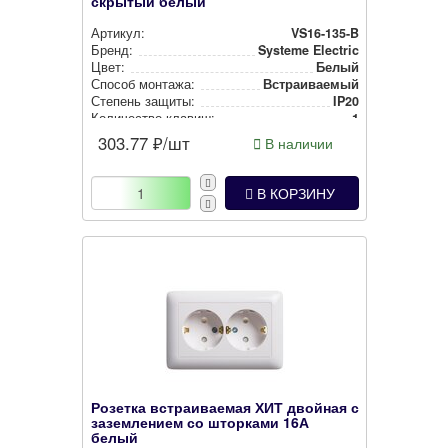
скрытый белый
Артикул:
VS16-135-B
Бренд:
Systeme Electric
Цвет:
Белый
Способ монтажа:
Встра­ива­емый
Степень защиты:
IP20
Количество клавиш:
1
303.77
₽/шт
В наличии
В КОРЗИНУ
Розетка встраиваемая ХИТ двойная с
заземлением со шторками 16А
белый