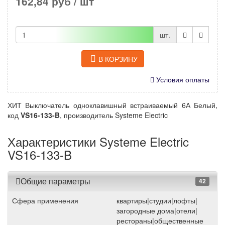
162,84 руб
/ шт
шт.
В КОРЗИНУ
Условия оплаты
ХИТ Выключатель одноклавишный встраиваемый 6А Белый,
код
VS16-133-B
, производитель Systeme Electric
Характеристики Systeme Electric
VS16-133-B
Общие параметры
42
Сфера применения
квартиры|студии|лофты|
загородные дома|отели|
рестораны|общественные