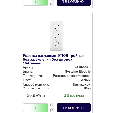
В КОРЗИНУ
Розетка накладная ЭТЮД тройная
без заземления без шторок
16Абелый
Артикул:
PA16-009B
Бренд:
Systeme Electric
Тип изделия:
Розетка элек­три­чес­кая
Цвет:
Белый
Способ монтажа:
Накладной
Степень защиты:
IP20
430.9
₽/шт
В наличии
В КОРЗИНУ