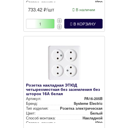
Степень защиты:
IP20
733.42
₽/шт
В наличии
В КОРЗИНУ
Розетка накладная ЭТЮД
четырехместная без заземления без
шторок 16А белая
Артикул:
PA16-205B
Бренд:
Systeme Electric
Тип изделия:
Розетка элек­три­чес­кая
Цвет:
Белый
Способ монтажа:
Накладной
Степень защиты:
IP20