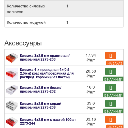
Количество силовых
1
полюсов
Количество модулей
1
Аксессуары
17.94
Клемма 3x2.5 мм оранжевая/
прозрачная
2273-203
₽
/шт
НА ЗАКАЗ
Клемма 4-х проводная 4х(0.5-
20.58
2.5мм) красная/прозрачная для
₽
/шт
распред. коробки (без пасты)
В НАЛИЧИИ
2273-204
16.3
Клемма 2x2.5 мм белая/
прозрачная
2273-202
₽
/шт
В НАЛИЧИИ
39.6
Клемма 8x2.5 мм серая/
прозрачная
2273-208
₽
/шт
В НАЛИЧИИ
33.16
Клемма 4x2.5 мм с пастой 100шт
2273-244
₽
/шт
НА ЗАКАЗ