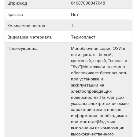
Штрихкод
04607098947048
Крышка
Нет
Количество постов
1
Вид/марка материала
Термопласт
Преимущества
Моноблочная серия ЭУИ в
пяти цветах - белый,
кремовый, серый, ''сосна'' и
''бук''|Монтажная пластина
обеспечивает безопасность
при установке и
эксплуатации на
электропроводящих
поверхностях|На корпусах
указаны электротехнические
характеристики и прочая
информация, необходимая
при монтаже|Изделия
выполнены из композиции
высококачественного