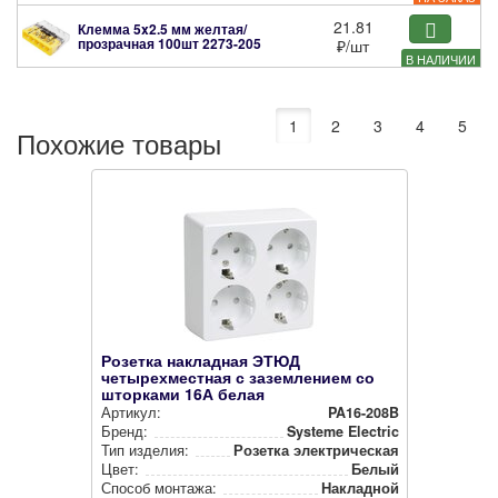
21.81
Клемма 5x2.5 мм желтая/
прозрачная 100шт
2273-205
₽
/шт
В НАЛИЧИИ
1
2
3
4
5
Похожие товары
Розетка накладная ЭТЮД
четырехместная с заземлением со
шторками 16А белая
Артикул:
PA16-208B
Бренд:
Systeme Electric
Тип изделия:
Розетка элек­три­чес­кая
Цвет:
Белый
Способ монтажа:
Накладной