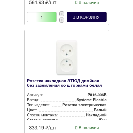
564.93
₽/шт
В наличии
В КОРЗИНУ
Розетка накладная ЭТЮД двойная
без заземления со шторками белая
Артикул:
PA16-006B
Бренд:
Systeme Electric
Тип изделия:
Розетка элек­три­чес­кая
Цвет:
Белый
Способ монтажа:
Накладной
Степень защиты:
IP20
333.19
₽/шт
В наличии