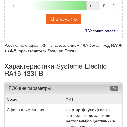
шт.
В КОРЗИНУ
Условия оплаты
Розетка накладная ХИТ с заземлением 16А белая, код
RA16-
133I-B
, производитель Systeme Electric
Характеристики Systeme Electric
RA16-133I-B
Общие параметры
75
Серия
ХИТ
Сфера применения
квартиры|студии|лофты|
загородные дома|отели|
рестораны|общественные
заведения