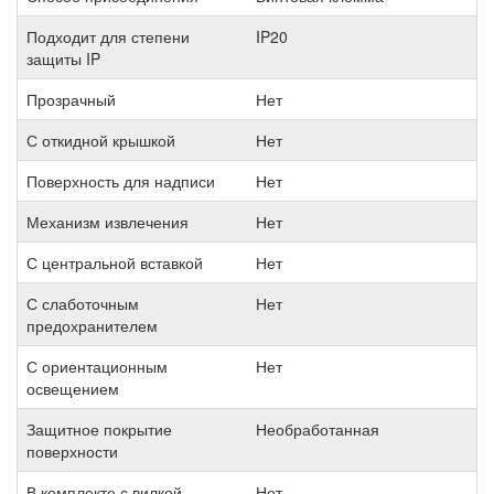
Подходит для степени
IP20
защиты IP
Прозрачный
Нет
С откидной крышкой
Нет
Поверхность для надписи
Нет
Механизм извлечения
Нет
С центральной вставкой
Нет
С слаботочным
Нет
предохранителем
С ориентационным
Нет
освещением
Защитное покрытие
Необработанная
поверхности
В комплекте с вилкой
Нет