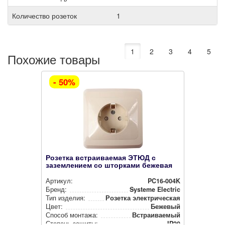
Количество розеток
1
1
2
3
4
5
Похожие товары
- 50%
Розетка встраиваемая ЭТЮД с
заземлением со шторками бежевая
Артикул:
PC16-004K
Бренд:
Systeme Electric
Тип изделия:
Розетка элек­три­чес­кая
Цвет:
Бежевый
Способ монтажа:
Встра­ива­емый
Степень защиты:
IP20