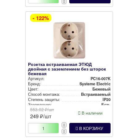
- 122%
Розетка встраиваемая ЭТЮД
двойная с заземлением без шторок
бежевая
Артикул:
PC16-007K
Бренд:
Systeme Electric
Цвет:
Бежевый
Способ монтажа:
Встра­ива­емый
Степень защиты:
IP20
Заземление:
Есть
553.02
₽/шт
В наличии
249
₽/шт
В КОРЗИНУ