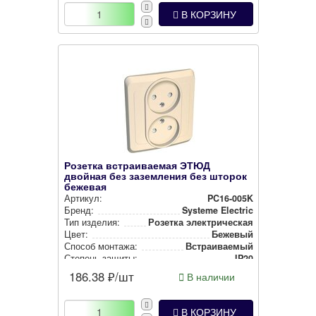
В КОРЗИНУ
Розетка встраиваемая ЭТЮД
двойная без заземления без шторок
бежевая
Артикул:
PC16-005K
Бренд:
Systeme Electric
Тип изделия:
Розетка элек­три­чес­кая
Цвет:
Бежевый
Способ монтажа:
Встра­ива­емый
Степень защиты:
IP20
186.38
₽/шт
В наличии
В КОРЗИНУ