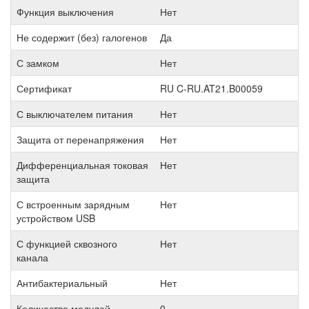
Функция выключения
Нет
Не содержит (без) галогенов
Да
С замком
Нет
Сертификат
RU C-RU.AT21.B00059
С выключателем питания
Нет
Защита от перенапряжения
Нет
Дифференциальная токовая
Нет
защита
С встроенным зарядным
Нет
устройством USB
С функцией сквозного
Нет
канала
Антибактериальный
Нет
Количество модулей
0