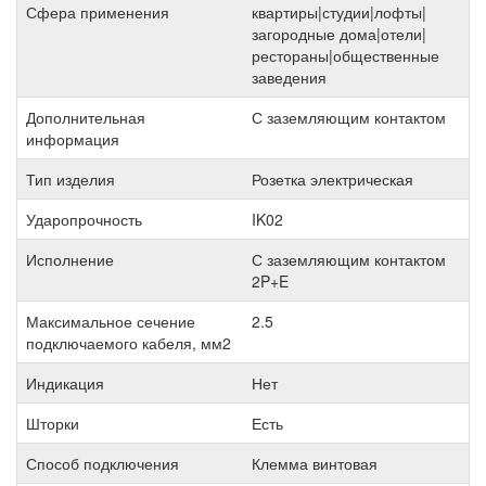
Сфера применения
квартиры|студии|лофты|
загородные дома|отели|
рестораны|общественные
заведения
Дополнительная
С заземляющим контактом
информация
Тип изделия
Розетка электрическая
Ударопрочность
IK02
Исполнение
С заземляющим контактом
2P+E
Максимальное сечение
2.5
подключаемого кабеля, мм2
Индикация
Нет
Шторки
Есть
Способ подключения
Клемма винтовая