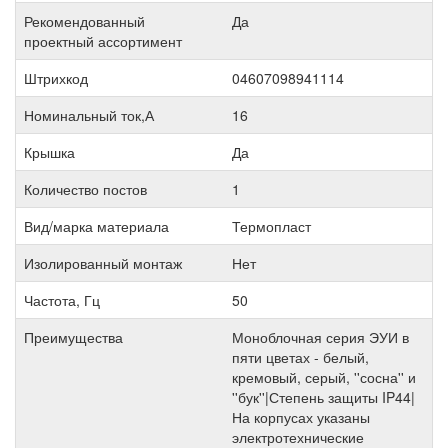
Рекомендованный
Да
проектный ассортимент
Штрихкод
04607098941114
Номинальный ток,А
16
Крышка
Да
Количество постов
1
Вид/марка материала
Термопласт
Изолированный монтаж
Нет
Частота, Гц
50
Преимущества
Моноблочная серия ЭУИ в
пяти цветах - белый,
кремовый, серый, ''сосна'' и
''бук''|Степень защиты IP44|
На корпусах указаны
электротехнические