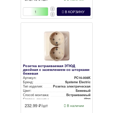
В КОРЗИНУ
Розетка встраиваемая ЭТЮД
двойная с заземлением со шторками
бежевая
Артикул:
PC16-008K
Бренд:
Systeme Electric
Тип изделия:
Розетка элек­три­чес­кая
Цвет:
Бежевый
Способ монтажа:
Встра­ива­емый
Степень защиты:
IP20
232.99
₽/шт
В наличии