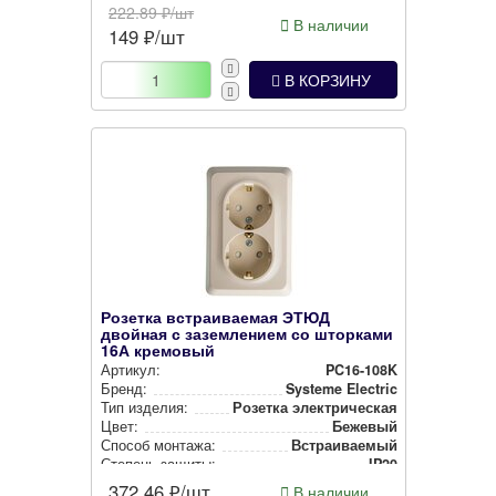
222.89
₽/шт
В наличии
149
₽/шт
В КОРЗИНУ
Розетка встраиваемая ЭТЮД
двойная с заземлением со шторками
16А кремовый
Артикул:
PC16-108K
Бренд:
Systeme Electric
Тип изделия:
Розетка элек­три­чес­кая
Цвет:
Бежевый
Способ монтажа:
Встра­ива­емый
Степень защиты:
IP20
372.46
₽/шт
В наличии