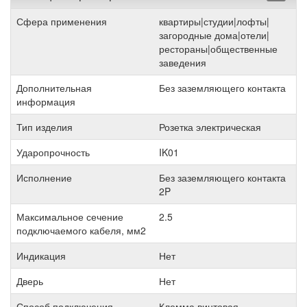
Сфера применения
квартиры|студии|лофты|
загородные дома|отели|
рестораны|общественные
заведения
Дополнительная
Без заземляющего контакта
информация
Тип изделия
Розетка электрическая
Ударопрочность
IK01
Исполнение
Без заземляющего контакта
2P
Максимальное сечение
2.5
подключаемого кабеля, мм2
Индикация
Нет
Дверь
Нет
Способ подключения
Клемма винтовая