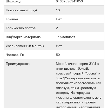
Штрихкод
04607098941053
Номинальный ток,А
16
Крышка
Нет
Количество постов
2
Вид/марка материала
Термопласт
Изолированный монтаж
Нет
Частота, Гц
50
Преимущества
Моноблочная серия ЭУИ в
пяти цветах - белый,
кремовый, серый, ''сосна'' и
''бук''|Универсальные винты
позволяют использовать как
плоскую, так и крестовую
отвертку|На корпусах
указаны электротехнические
характеристики и прочая
информация, необходимая