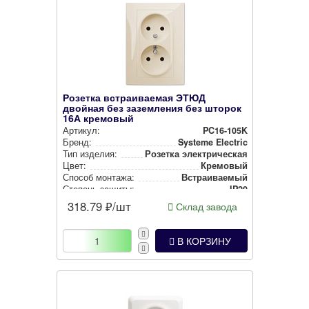
Розетка встраиваемая ЭТЮД
двойная без заземления без шторок
16А кремовый
Артикул:
PC16-105K
Бренд:
Systeme Electric
Тип изделия:
Розетка элек­три­чес­кая
Цвет:
Кремовый
Способ монтажа:
Встра­ива­емый
Степень защиты:
IP20
318.79
₽/шт
Склад завода
В КОРЗИНУ