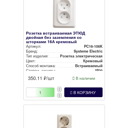
Розетка встраиваемая ЭТЮД
двойная без заземления со
шторками 16А кремовый
Артикул:
PC16-106K
Бренд:
Systeme Electric
Тип изделия:
Розетка элек­три­чес­кая
Цвет:
Кремовый
Способ монтажа:
Встра­ива­емый
Степень защиты:
IP20
350.11
₽/шт
В наличии
В КОРЗИНУ