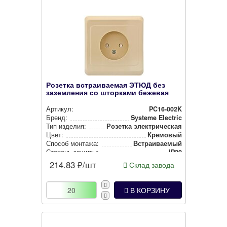
Розетка встраиваемая ЭТЮД без
заземления со шторками бежевая
Артикул:
PC16-002K
Бренд:
Systeme Electric
Тип изделия:
Розетка элек­три­чес­кая
Цвет:
Кремовый
Способ монтажа:
Встра­ива­емый
Степень защиты:
IP20
214.83
₽/шт
Склад завода
В КОРЗИНУ