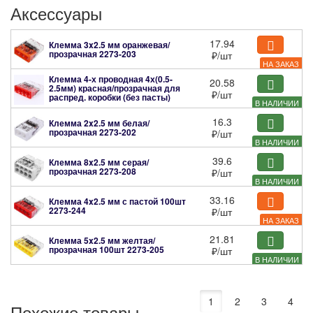
Аксессуары
17.94
Клемма 3x2.5 мм оранжевая/
прозрачная
2273-203
₽
/шт
НА ЗАКАЗ
Клемма 4-х проводная 4х(0.5-
20.58
2.5мм) красная/прозрачная для
₽
/шт
распред. коробки (без пасты)
В НАЛИЧИИ
2273-204
16.3
Клемма 2x2.5 мм белая/
прозрачная
2273-202
₽
/шт
В НАЛИЧИИ
39.6
Клемма 8x2.5 мм серая/
прозрачная
2273-208
₽
/шт
В НАЛИЧИИ
33.16
Клемма 4x2.5 мм с пастой 100шт
2273-244
₽
/шт
НА ЗАКАЗ
21.81
Клемма 5x2.5 мм желтая/
прозрачная 100шт
2273-205
₽
/шт
В НАЛИЧИИ
1
2
3
4
Похожие товары