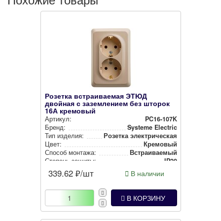
Розетка встраиваемая ЭТЮД
двойная с заземлением без шторок
16А кремовый
Артикул:
PC16-107K
Бренд:
Systeme Electric
Тип изделия:
Розетка элек­три­чес­кая
Цвет:
Кремовый
Способ монтажа:
Встра­ива­емый
Степень защиты:
IP20
339.62
₽/шт
В наличии
В КОРЗИНУ