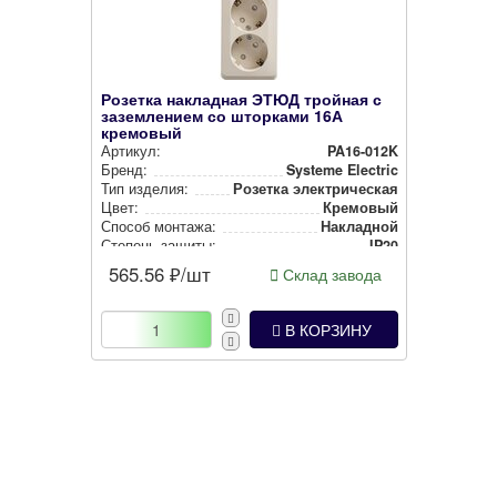
Розетка накладная ЭТЮД тройная с
заземлением со шторками 16А
кремовый
Артикул:
PA16-012K
Бренд:
Systeme Electric
Тип изделия:
Розетка элек­три­чес­кая
Цвет:
Кремовый
Способ монтажа:
Накладной
Степень защиты:
IP20
565.56
₽/шт
Склад завода
В КОРЗИНУ