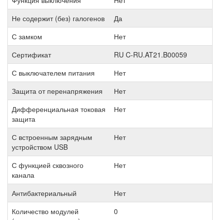
Функция выключения
Нет
Не содержит (без) галогенов
Да
С замком
Нет
Сертификат
RU C-RU.AT21.B00059
С выключателем питания
Нет
Защита от перенапряжения
Нет
Дифференциальная токовая
Нет
защита
С встроенным зарядным
Нет
устройством USB
С функцией сквозного
Нет
канала
Антибактериальный
Нет
Количество модулей
0