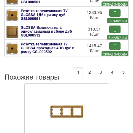
₽
/шт
GSL000561
СКЛАД ЗАВОДА
Розетка телевизионная TV
1283.95
GLOSSA 1Дб в рамку дуб
₽
/шт
GSL000591
В НАЛИЧИИ
GLOSSA Выключатель
310.31
одноклавишный в сборе Дуб
₽
/шт
GSL000512
В НАЛИЧИИ
Розетка телевизионная TV
1415.47
GLOSSA проходная 4DB дуб в
₽
/шт
рамку
GSL000592
СКЛАД ЗАВОДА
1
2
3
4
5
Похожие товары