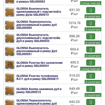
₽
/шт
в рамкуа
GSL000563
СКЛАД ЗАВОДА
GLOSSA Выключатель
631.33
одноклавишный с подсветкой в
₽
/шт
рамку Дуба
GSL000513
В НАЛИЧИИ
GLOSSA Переключатель
1074.76
двухклавишный в рамку дуб
₽
/шт
GSL000565
В НАЛИЧИИ
GLOSSA Выключатель
896.26
двухклавишный с подсветкойа
₽
/шт
Дуб в рамку
GSL000553
В НАЛИЧИИ
GLOSSA Выключатель
604.4
двухклавишный в рамку Дуб
₽
/шт
GSL000551
В НАЛИЧИИ
405.3
GLOSSA Розетка без заземления
дуб в рамку
GSL000541
₽
/шт
СКЛАД ЗАВОДА
519.23
GLOSSA Розетка телефонная
RJ11 дуб в рамку
GSL000581T
₽
/шт
В НАЛИЧИИ
649.49
GLOSSA Кнопка нажимная дуб в
рамку
GSL000515
₽
/шт
В НАЛИЧИИ
GLOSSA Переключатель
643.23
одноклавишный в рамку дуб