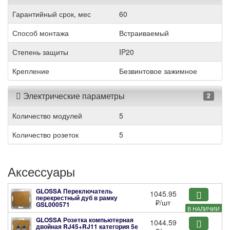
Гарантийный срок, мес
60
Способ монтажа
Встраиваемый
Степень защиты
IP20
Крепление
Безвинтовое зажимное
Электрические параметры
2
Количество модулей
5
Количество розеток
5
Аксессуары
GLOSSA Переключатель
1045.95
перекрестный дуб в рамку
₽
/шт
GSL000571
В НАЛИЧИИ
GLOSSA Розетка компьютерная
1044.59
двойная RJ45+RJ11 категория 5е