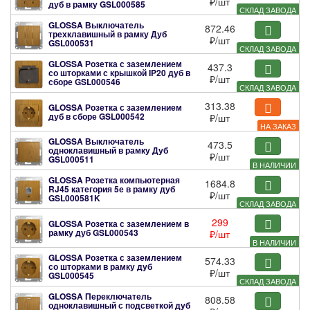
₽
/шт
дуб в рамку
GSL000585
СКЛАД ЗАВОДА
GLOSSA Выключатель
872.46
трехклавишный в рамку Дуб
₽
/шт
GSL000531
СКЛАД ЗАВОДА
GLOSSA Розетка с заземлением
437.3
со шторками с крышкой IP20 дуб в
₽
/шт
сборе
GSL000546
СКЛАД ЗАВОДА
313.38
GLOSSA Розетка с заземлением
дуб в сборе
GSL000542
₽
/шт
НА ЗАКАЗ
GLOSSA Выключатель
473.5
одноклавишный в рамку Дуб
₽
/шт
GSL000511
В НАЛИЧИИ
GLOSSA Розетка компьютерная
1684.8
RJ45 категория 5е в рамку дуб
₽
/шт
GSL000581K
СКЛАД ЗАВОДА
299
GLOSSA Розетка с заземлением в
рамку дуб
GSL000543
₽
/шт
В НАЛИЧИИ
GLOSSA Розетка с заземлением
574.33
со шторками в рамку дуб
₽
/шт
GSL000545
СКЛАД ЗАВОДА
GLOSSA Переключатель
808.58
одноклавишный с подсветкой дуб