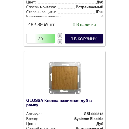
Цвет:
Дуб
Способ монтажа:
Встра­ива­емый
Степень защиты:
IP20
Количество постов:
2
482.89
₽/шт
В наличии
В КОРЗИНУ
GLOSSA Кнопка нажимная дуб в
рамку
Артикул:
GSL000515
Бренд:
Systeme Electric
Цвет:
Дуб
Способ монтажа:
Встра­ива­емый