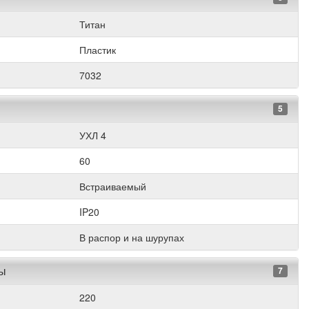
Титан
Пластик
7032
5
УХЛ 4
60
Встраиваемый
IP20
В распор и на шурупах
ры
7
220