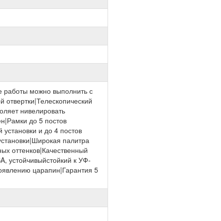
 работы можно выполнить с
 отвертки|Телескопический
оляет нивелировать
ен|Рамки до 5 постов
 установки и до 4 постов
установки|Широкая палитра
зных оттенков|Качественный
A, устойчивыйстойкий к УФ-
оявлению царапин|Гарантия 5