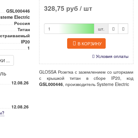
328,75 руб
/ шт
GSL000446
steme Electric
Россия
шт.
Титан
страиваемый
IP20
В КОРЗИНУ
1
Условия оплаты
 ...
GLOSSA Розетка с заземлением со шторками
иль
с крышкой титан в сборе IP20, код
12.08.26
GSL000446
, производитель Systeme Electric
12.08.26
и
?