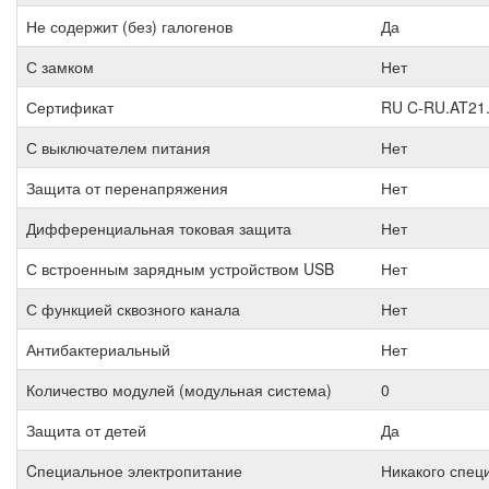
Не содержит (без) галогенов
Да
С замком
Нет
Сертификат
RU C-RU.AT21
С выключателем питания
Нет
Защита от перенапряжения
Нет
Дифференциальная токовая защита
Нет
С встроенным зарядным устройством USB
Нет
С функцией сквозного канала
Нет
Антибактериальный
Нет
Количество модулей (модульная система)
0
Защита от детей
Да
Cпециальное электропитание
Никакого спец