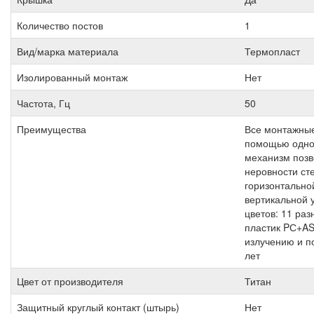
Количество постов
1
Вид/марка материала
Термопласт
Изолированный монтаж
Нет
Частота, Гц
50
Преимущества
Все монтажные
помощью одной
механизм позв
неровности ст
горизонтальной
вертикальной 
цветов: 11 ра
пластик PС+AS
излучению и п
лет
Цвет от производителя
Титан
Защитный круглый контакт (штырь)
Нет