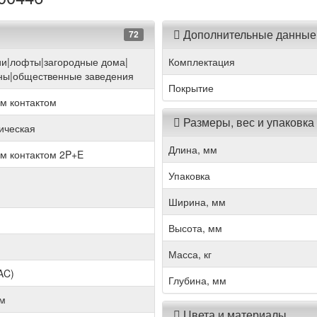
Дополнительные данные
72
ии|лофты|загородные дома|
Комплектация
ны|общественные заведения
Покрытие
м контактом
Размеры, вес и упаковка
рическая
Длина, мм
м контактом 2P+E
Упаковка
Ширина, мм
Высота, мм
Масса, кг
AC)
Глубина, мм
им
Цвета и материалы