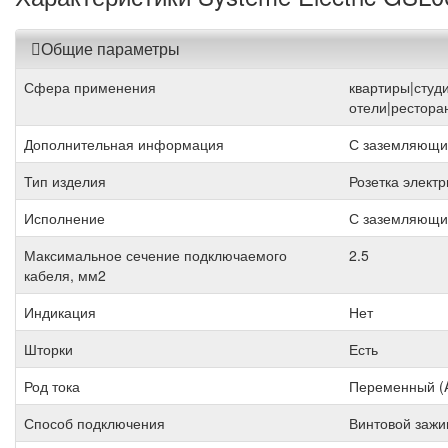
Общие параметры
Сфера применения
квартиры|студ
отели|рестора
Дополнительная информация
С заземляющи
Тип изделия
Розетка элект
Исполнение
С заземляющи
Максимальное сечение подключаемого
2.5
кабеля, мм2
Индикация
Нет
Шторки
Есть
Род тока
Переменный (
Способ подключения
Винтовой заж