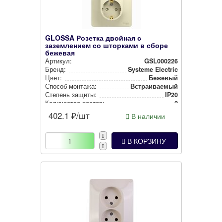
GLOSSA Розетка двойная с
заземлением со шторками в сборе
бежевая
Артикул:
GSL000226
Бренд:
Systeme Electric
Цвет:
Бежевый
Способ монтажа:
Встра­ива­емый
Степень защиты:
IP20
Количество постов:
2
402.1
₽/шт
В наличии
В КОРЗИНУ