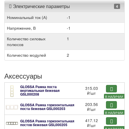
Электрические параметры
4
Номинальный ток (А)
-1
Напряжение, В
-1
Количество силовых
1
полюсов
Количество модулей
2
Аксессуары
GLOSSA Рамка поста
315.03
вертикальная бежевая
₽
/шт
GSL000208
В НАЛИЧИИ
203.56
GLOSSA Рамка горизонтальная
поста бежевая
GSL000203
₽
/шт
В НАЛИЧИИ
417.12
GLOSSA Рамка горизонтальная
постов бежевая
GSL000205
₽
/шт
В НАЛИЧИИ