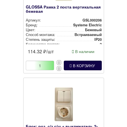
GLOSSA Рамка 2 поста вертикальная
бежевая
Артикул:
GSL000206
Бренд:
Systeme Electric
Цвет:
Бежевый
Способ монтажа:
Встра­ива­емый
Степень защиты:
IP20
Количество постов:
2
114.32
₽/шт
В наличии
В КОРЗИНУ
Блок: роз. с/з с/ш + выключатель 2-