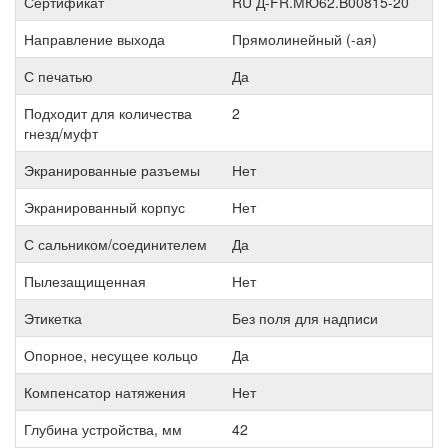
Сертификат
RU Д-FR.МЮ62.B00815-20
Направление выхода
Прямолинейный (-ая)
С печатью
Да
Подходит для количества
2
гнезд/муфт
Экранированные разъемы
Нет
Экранированный корпус
Нет
С сальником/соединителем
Да
Пылезащищенная
Нет
Этикетка
Без поля для надписи
Опорное, несущее кольцо
Да
Компенсатор натяжения
Нет
Глубина устройства, мм
42