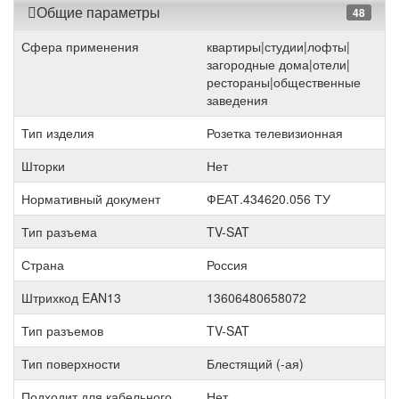
Общие параметры
48
Сфера применения
квартиры|студии|лофты|
загородные дома|отели|
рестораны|общественные
заведения
Тип изделия
Розетка телевизионная
Шторки
Нет
Нормативный документ
ФЕАТ.434620.056 ТУ
Тип разъема
TV-SAT
Страна
Россия
Штрихкод EAN13
13606480658072
Тип разъемов
TV-SAT
Тип поверхности
Блестящий (-ая)
Подходит для кабельного
Нет