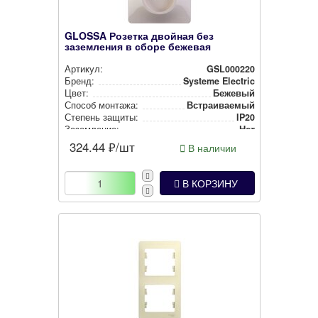
GLOSSA Розетка двойная без
заземления в сборе бежевая
Артикул:
GSL000220
Бренд:
Systeme Electric
Цвет:
Бежевый
Способ монтажа:
Встра­ива­емый
Степень защиты:
IP20
Заземление:
Нет
324.44
₽/шт
В наличии
В КОРЗИНУ