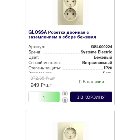
GLOSSA Розетка двойная с
заземлением в сборе бежевая
Артикул:
GSL000224
Бренд:
Systeme Electric
Цвет:
Бежевый
Способ монтажа:
Встра­ива­емый
Степень защиты:
IP20
Заземление:
Есть
372.65
₽/шт
В наличии
249
₽/шт
В КОРЗИНУ