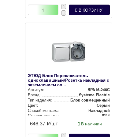
В КОРЗИНУ
ЭТЮД Блок Переключатель
одноклавишный/Розетка накладная с
заземлением со...
Артикул:
BPA16-246C
Бренд:
Systeme Electric
Тип изделия:
Блок сов­ме­щен­ный
Цвет:
Серый
Способ монтажа:
Накладной
Степень защиты:
IP44
646.37
₽/шт
В наличии