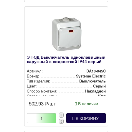
ЭТЮД Выключатель одноклавишный
наружный с подсветкой IP44 серый
Артикул:
BA10-045C
Бренд:
Systeme Electric
Тип изделия:
Вык­лю­ча­тель
Цвет:
Серый
Способ монтажа:
Накладной
Степень защиты:
IP44
502.93
₽/шт
В наличии
В КОРЗИНУ