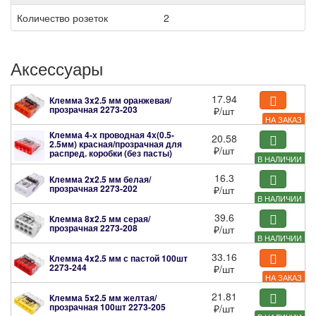
Количество розеток
2
Аксессуары
17.94
Клемма 3x2.5 мм оранжевая/
прозрачная
2273-203
₽
/шт
НА ЗАКАЗ
Клемма 4-х проводная 4х(0.5-
20.58
2.5мм) красная/прозрачная для
₽
/шт
распред. коробки (без пасты)
В НАЛИЧИИ
2273-204
16.3
Клемма 2x2.5 мм белая/
прозрачная
2273-202
₽
/шт
В НАЛИЧИИ
39.6
Клемма 8x2.5 мм серая/
прозрачная
2273-208
₽
/шт
В НАЛИЧИИ
33.16
Клемма 4x2.5 мм с пастой 100шт
2273-244
₽
/шт
НА ЗАКАЗ
21.81
Клемма 5x2.5 мм желтая/
прозрачная 100шт
2273-205
₽
/шт