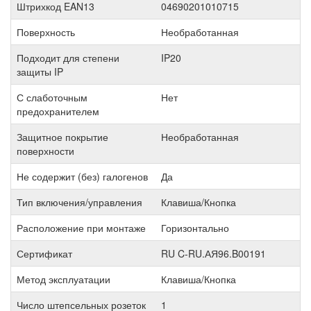
Штрихкод EAN13
04690201010715
Поверхность
Необработанная
Подходит для степени
IP20
защиты IP
С слаботочным
Нет
предохранителем
Защитное покрытие
Необработанная
поверхности
Не содержит (без) галогенов
Да
Тип включения/управления
Клавиша/Кнопка
Расположение при монтаже
Горизонтально
Сертификат
RU C-RU.АЯ96.B00191
Метод эксплуатации
Клавиша/Кнопка
Число штепсельных розеток
1