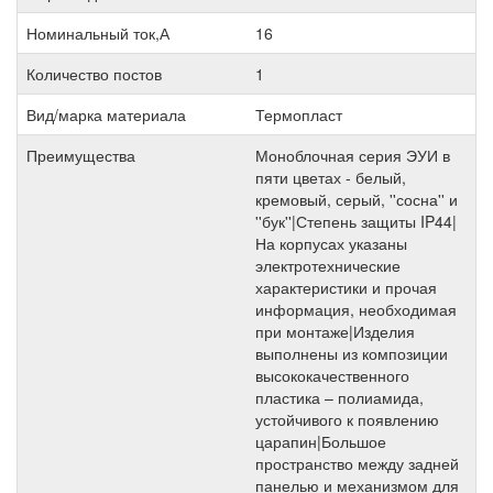
Номинальный ток,А
16
Количество постов
1
Вид/марка материала
Термопласт
Преимущества
Моноблочная серия ЭУИ в
пяти цветах - белый,
кремовый, серый, ''сосна'' и
''бук''|Степень защиты IP44|
На корпусах указаны
электротехнические
характеристики и прочая
информация, необходимая
при монтаже|Изделия
выполнены из композиции
высококачественного
пластика – полиамида,
устойчивого к появлению
царапин|Большое
пространство между задней
панелью и механизмом для