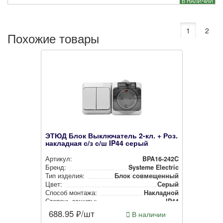
В НАЛИЧИИ
1
2
Похожие товары
ЭТЮД Блок Выключатель 2-кл. + Роз.
накладная с/з с/ш IP44 серый
Артикул:
BPA16-242C
Бренд:
Systeme Electric
Тип изделия:
Блок сов­ме­щен­ный
Цвет:
Серый
Способ монтажа:
Накладной
Степень защиты:
IP44
688.95
₽/шт
В наличии