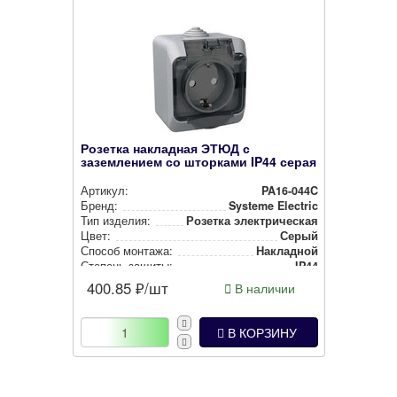
Розетка накладная ЭТЮД с
заземлением со шторками IP44 серая
Артикул:
PA16-044C
Бренд:
Systeme Electric
Тип изделия:
Розетка элек­три­чес­кая
Цвет:
Серый
Способ монтажа:
Накладной
Степень защиты:
IP44
400.85
₽/шт
В наличии
В КОРЗИНУ