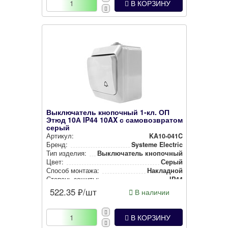
В КОРЗИНУ
Выключатель кнопочный 1-кл. ОП
Этюд 10А IP44 10AX с самовозвратом
серый
Артикул:
KA10-041C
Бренд:
Systeme Electric
Тип изделия:
Вык­лю­ча­тель кнопочный
Цвет:
Серый
Способ монтажа:
Накладной
Степень защиты:
IP44
522.35
₽/шт
В наличии
В КОРЗИНУ