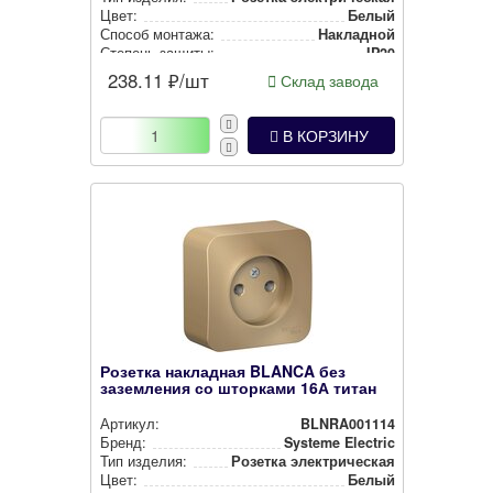
Цвет:
Белый
Способ монтажа:
Накладной
Степень защиты:
IP20
238.11
₽/шт
Склад завода
В КОРЗИНУ
Розетка накладная BLANCA без
заземления со шторками 16А титан
Артикул:
BLNRA001114
Бренд:
Systeme Electric
Тип изделия:
Розетка элек­три­чес­кая
Цвет:
Белый