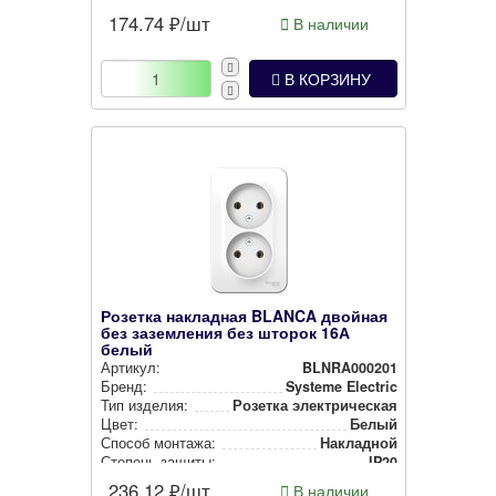
174.74
₽/шт
В наличии
В КОРЗИНУ
Розетка накладная BLANCA двойная
без заземления без шторок 16А
белый
Артикул:
BLNRA000201
Бренд:
Systeme Electric
Тип изделия:
Розетка элек­три­чес­кая
Цвет:
Белый
Способ монтажа:
Накладной
Степень защиты:
IP20
236.12
₽/шт
В наличии