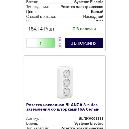
Бренд:
Systeme Electric
Тип изделия:
Розетка элек­три­чес­кая
Цвет:
Белый
Способ монтажа:
Накладной
Степень защиты:
IP20
184.14
₽/шт
В наличии
В КОРЗИНУ
Розетка накладная BLANCA 3-я без
заземления со шторками16А белый
Артикул:
BLNRA001311
Бренд:
Systeme Electric
Тип изделия:
Розетка элек­три­чес­кая