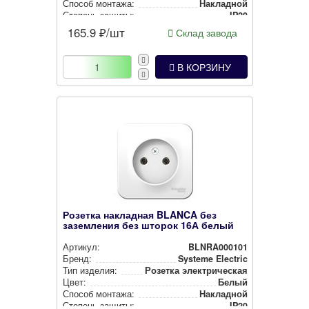
Способ монтажа:
Накладной
Степень защиты:
IP20
165.9
₽/шт
Склад завода
В КОРЗИНУ
Розетка накладная BLANCA без
заземления без шторок 16А белый
Артикул:
BLNRA000101
Бренд:
Systeme Electric
Тип изделия:
Розетка элек­три­чес­кая
Цвет:
Белый
Способ монтажа:
Накладной
Степень защиты:
IP20