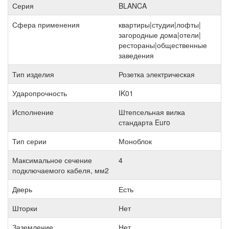
Серия
BLANCA
Сфера применения
квартиры|студии|лофты|
загородные дома|отели|
рестораны|общественные
заведения
Тип изделия
Розетка электрическая
Ударопрочность
IK01
Исполнение
Штепсельная вилка
стандарта Euro
Тип серии
Моноблок
Максимальное сечение
4
подключаемого кабеля, мм2
Дверь
Есть
Шторки
Нет
Заземление
Нет