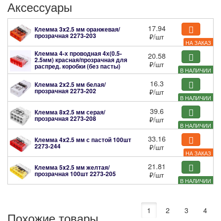
Аксессуары
17.94
Клемма 3x2.5 мм оранжевая/
прозрачная
2273-203
₽
/шт
НА ЗАКАЗ
Клемма 4-х проводная 4х(0.5-
20.58
2.5мм) красная/прозрачная для
₽
/шт
распред. коробки (без пасты)
В НАЛИЧИИ
2273-204
16.3
Клемма 2x2.5 мм белая/
прозрачная
2273-202
₽
/шт
В НАЛИЧИИ
39.6
Клемма 8x2.5 мм серая/
прозрачная
2273-208
₽
/шт
В НАЛИЧИИ
33.16
Клемма 4x2.5 мм с пастой 100шт
2273-244
₽
/шт
НА ЗАКАЗ
21.81
Клемма 5x2.5 мм желтая/
прозрачная 100шт
2273-205
₽
/шт
В НАЛИЧИИ
1
2
3
4
Похожие товары