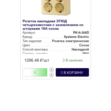
Розетка накладная ЭТЮД
четырехместная с заземлением со
шторками 16А сосна
Артикул:
PA16-208D
Бренд:
Systeme Electric
Тип изделия:
Розетка элек­три­чес­кая
Цвет:
Сосна
Способ монтажа:
Накладной
Степень защиты:
IP20
1296.48
₽/шт
В наличии
В КОРЗИНУ