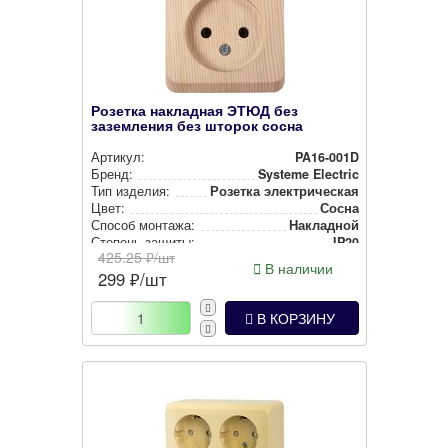
Розетка накладная ЭТЮД без
заземления без шторок сосна
Артикул:
PA16-001D
Бренд:
Systeme Electric
Тип изделия:
Розетка элек­три­чес­кая
Цвет:
Сосна
Способ монтажа:
Накладной
Степень защиты:
IP20
425.25
₽/шт
В наличии
299
₽/шт
В КОРЗИНУ