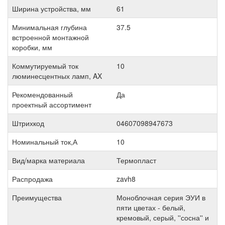
Ширина устройства, мм
61
Минимальная глубина
37.5
встроенной монтажной
коробки, мм
Коммутируемый ток
10
люминесцентных ламп, AX
Рекомендованный
Да
проектный ассортимент
Штрихкод
04607098947673
Номинальный ток,А
10
Вид/марка материала
Термопласт
Распродажа
zavh8
Преимущества
Моноблочная серия ЭУИ в
пяти цветах - белый,
кремовый, серый, ''сосна'' и