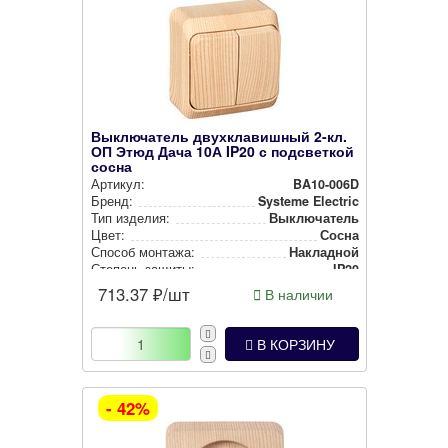
Выключатель двухклавишный 2-кл.
ОП Этюд Дача 10А IP20 с подсветкой
сосна
Артикул:
BA10-006D
Бренд:
Systeme Electric
Тип изделия:
Вык­лю­ча­тель
Цвет:
Сосна
Способ монтажа:
Накладной
Степень защиты:
IP20
713.37
₽/шт
В наличии
В КОРЗИНУ
- 42%