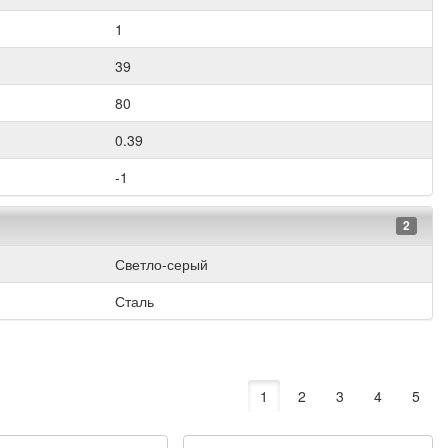
1
39
80
0.39
-1
2
Светло-серый
Сталь
1
2
3
4
5