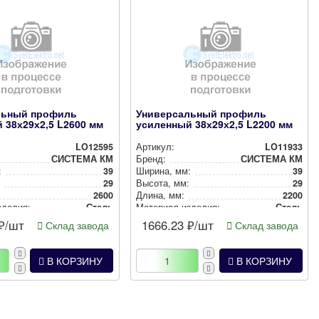
льный профиль
Универсальный профиль
 38х29х2,5 L2600 мм
усиленный 38х29х2,5 L2200 мм
LO12595
Артикул:
LO11933
СИСТЕМА КМ
Бренд:
СИСТЕМА КМ
:
39
Ширина, мм:
39
:
29
Высота, мм:
29
2600
Длина, мм:
2200
зделия:
Сталь
Материал изделия:
Сталь
₽/шт
1666.23
₽/шт
Склад завода
Склад завода
В КОРЗИНУ
В КОРЗИНУ