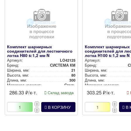
Комплект шарнирных
Комплект шарнирных
соединителей для лестничного
соединителей для ле
лотка H80 s:1,2 мм N
лотка H100 s:1,2 мм N
Артикул:
LO42125
Артикул:
Бренд:
СИСТЕМА КМ
Бренд:
С
Ширина, мм:
21
Ширина, мм:
Высота, мм:
80
Высота, мм:
Длина, мм:
300
Длина, мм:
Материал изделия:
Сталь
Материал изделия:
286.33
₽/к-т.
303.25
₽/к-т.
Склад завода
В КОРЗИНУ
В 