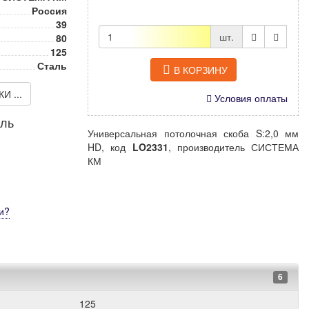
Россия
39
шт.
80
125
Сталь
В КОРЗИНУ
 ...
Условия оплаты
иль
Универсальная потолочная скоба S:2,0 мм
HD, код
LO2331
, производитель СИСТЕМА
КМ
и
?
6
125