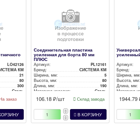
Соединительная пластина
Универса
стничного
усиленная для борта 80 мм
усиленный
ПЛЮС
LO42126
Артикул:
PL12161
Артикул:
ИСТЕМА КМ
Бренд:
СИСТЕМА КМ
Бренд:
21
Ширина, мм:
5
Ширина, мм
80
Высота, мм:
80
Высота, мм
300
Длина, мм:
190
Длина, мм:
Сталь
Материал изделия:
Сталь
Материал и
106.18
₽/шт
1944.79
На заказ
Склад завода
КОРЗИНУ
В КОРЗИНУ