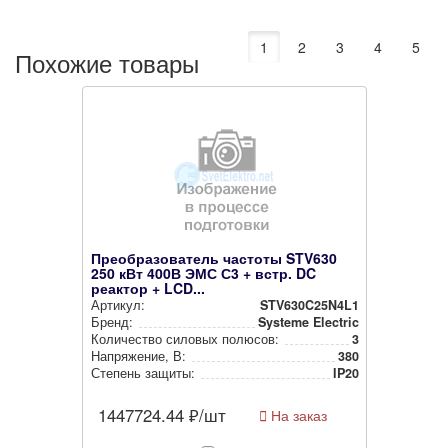
1
2
3
4
5
Похожие товары
Преобразователь частоты STV630
250 кВт 400В ЭМС С3 + встр. DC
реактор + LCD...
Артикул:
STV630C25N4L1
Бренд:
Systeme Electric
Количество силовых полюсов:
3
Нап­ря­же­ние, В:
380
Степень защиты:
IP20
1447724.44
₽/шт
На заказ