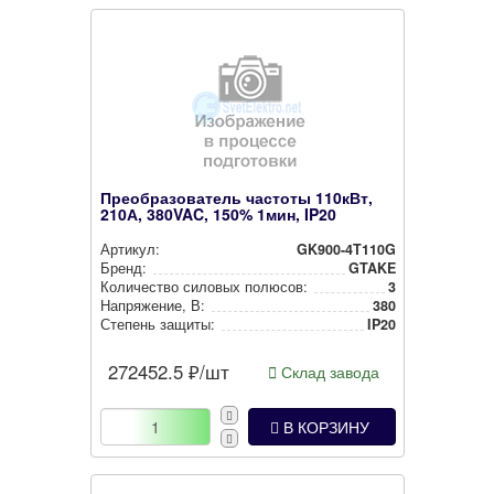
Преобразователь частоты 110кВт,
210А, 380VAC, 150% 1мин, IP20
Артикул:
GK900-4T110G
Бренд:
GTAKE
Количество силовых полюсов:
3
Нап­ря­же­ние, В:
380
Степень защиты:
IP20
272452.5
₽/шт
Склад завода
В КОРЗИНУ