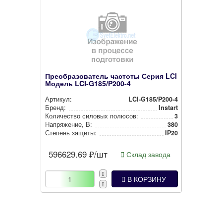
Преобразователь частоты Серия LCI
Модель LCI-G185/P200-4
Артикул:
LCI-G185/P200-4
Бренд:
Instart
Количество силовых полюсов:
3
Нап­ря­же­ние, В:
380
Степень защиты:
IP20
596629.69
₽/шт
Склад завода
В КОРЗИНУ