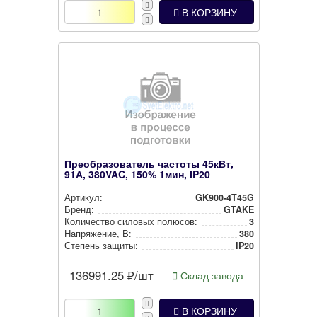
В КОРЗИНУ
Преобразователь частоты 45кВт,
91А, 380VAC, 150% 1мин, IP20
Артикул:
GK900-4T45G
Бренд:
GTAKE
Количество силовых полюсов:
3
Нап­ря­же­ние, В:
380
Степень защиты:
IP20
136991.25
₽/шт
Склад завода
В КОРЗИНУ