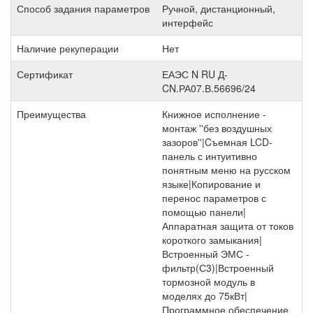
Способ задания параметров
Ручной, дистанционный,
интерфейс
Наличие рекуперации
Нет
Сертификат
ЕАЭС N RU Д-
CN.РА07.В.56696/24
Преимущества
Книжное исполнение -
монтаж ''без воздушных
зазоров''|Cъемная LCD-
панель с интуитивно
понятным меню на русском
языке|Копирование и
перенос параметров с
помощью панели|
Аппаратная защита от токов
короткого замыкания|
Встроенный ЭМС -
фильтр(С3)|Встроенный
тормозной модуль в
моделях до 75кВт|
Программное обеспечение