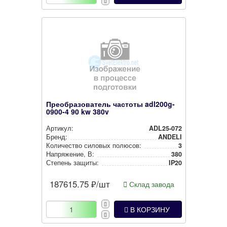
Преобразователь частоты adl200g-
0900-4 90 kw 380v
Артикул:
ADL25-072
Бренд:
ANDELI
Количество силовых полюсов:
3
Нап­ря­же­ние, В:
380
Степень защиты:
IP20
187615.75
₽/шт
Склад завода
В КОРЗИНУ