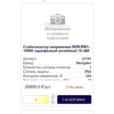
Стабилизатор напряжения NVR-RW1-
10000 однофазный релейный 10 кВА
Артикул:
61781
Бренд:
Navigator
Количество силовых полюсов:
1
Степень защиты:
IP20
Выходное нап­ря­же­ние, В:
220
Номи­наль­ная мощность, кВА:
10
26899.6
₽/шт
На заказ
В КОРЗИНУ