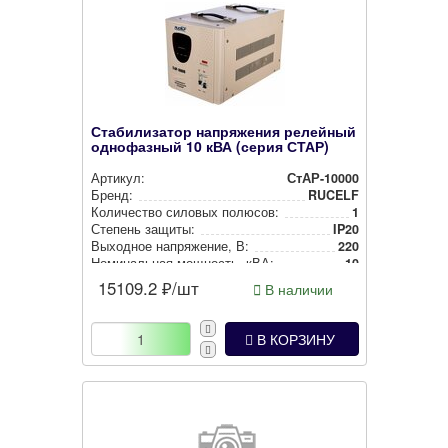
Стабилизатор напряжения релейный
однофазный 10 кВА (серия СТАР)
Артикул:
СтАР-10000
Бренд:
RUCELF
Количество силовых полюсов:
1
Степень защиты:
IP20
Выходное нап­ря­же­ние, В:
220
Номи­наль­ная мощность, кВА:
10
15109.2
₽/шт
В наличии
В КОРЗИНУ