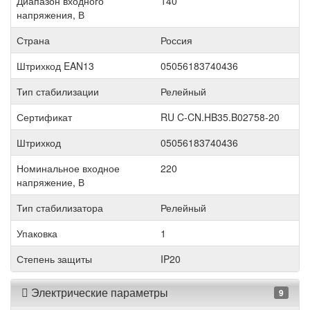
Диапазон входного
140
напряжения, В
Страна
Россия
Штрихкод EAN13
05056183740436
Тип стабилизации
Релейный
Сертификат
RU C-CN.HB35.B02758-20
Штрихкод
05056183740436
Номинальное входное
220
напряжение, В
Тип стабилизатора
Релейный
Упаковка
1
Степень защиты
IP20
Электрические параметры
9