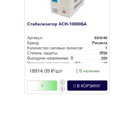
Стабилизатор АСН-10000БА
Артикул:
63/6/40
Бренд:
Ресанта
Количество силовых полюсов:
1
Степень защиты:
IP20
Выходное нап­ря­же­ние, В:
220
Номи­наль­ная мощность, кВА:
10
18914.09
₽/шт
В наличии
В КОРЗИНУ