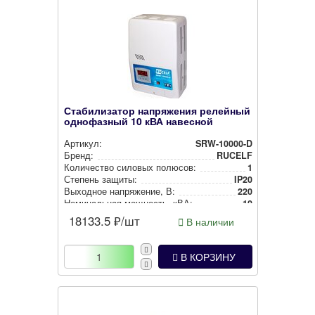
Стабилизатор напряжения релейный
однофазный 10 кВА навесной
Артикул:
SRW-10000-D
Бренд:
RUCELF
Количество силовых полюсов:
1
Степень защиты:
IP20
Выходное нап­ря­же­ние, В:
220
Номи­наль­ная мощность, кВА:
10
18133.5
₽/шт
В наличии
В КОРЗИНУ