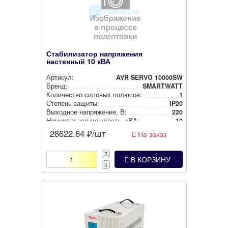
Стабилизатор напряжения
настенный 10 кВА
Артикул:
AVR SERVO 10000SW
Бренд:
SMARTWATT
Количество силовых полюсов:
1
Степень защиты:
IP20
Выходное нап­ря­же­ние, В:
220
Номи­наль­ная мощность, кВА:
10
28622.84
₽/шт
На заказ
В КОРЗИНУ