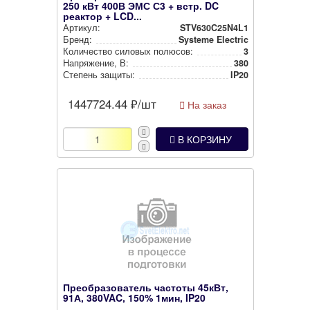
250 кВт 400В ЭМС С3 + встр. DC
реактор + LCD...
Артикул:
STV630C25N4L1
Бренд:
Systeme Electric
Количество силовых полюсов:
3
Нап­ря­же­ние, В:
380
Степень защиты:
IP20
1447724.44
₽/шт
На заказ
В КОРЗИНУ
Преобразователь частоты 45кВт,
91А, 380VAC, 150% 1мин, IP20