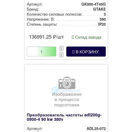
Артикул:
GK900-4T45G
Бренд:
GTAKE
Количество силовых полюсов:
3
Нап­ря­же­ние, В:
380
Степень защиты:
IP20
136991.25
₽/шт
Склад завода
В КОРЗИНУ
Преобразователь частоты adl200g-
0900-4 90 kw 380v
Артикул:
ADL25-072