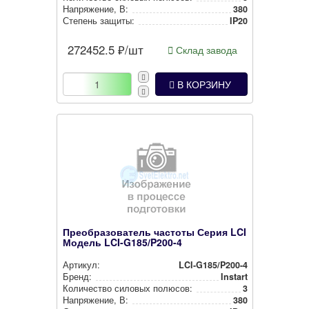
Нап­ря­же­ние, В:
380
Степень защиты:
IP20
272452.5
₽/шт
Склад завода
В КОРЗИНУ
Преобразователь частоты Серия LCI
Модель LCI-G185/P200-4
Артикул:
LCI-G185/P200-4
Бренд:
Instart
Количество силовых полюсов:
3
Нап­ря­же­ние, В:
380