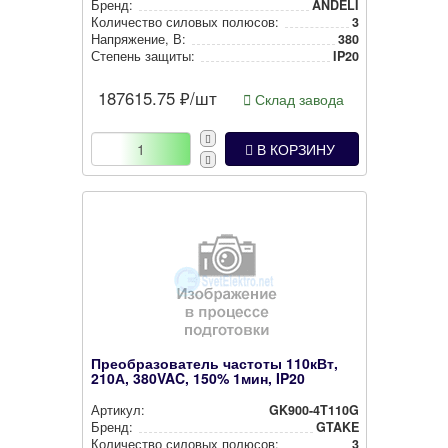
Бренд:
ANDELI
Количество силовых полюсов:
3
Нап­ря­же­ние, В:
380
Степень защиты:
IP20
187615.75
₽/шт
Склад завода
В КОРЗИНУ
Преобразователь частоты 110кВт,
210А, 380VAC, 150% 1мин, IP20
Артикул:
GK900-4T110G
Бренд:
GTAKE
Количество силовых полюсов:
3