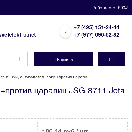
Работаем от 500₽
+7 (495) 151-24-44
vetelektro.net
+7 (977) 090-52-82
Корзина
озр.линзы, антизапотев. покр.+против царапин
р.+против царапин JSG-8711 Jeta
186,44 руб
/ шт