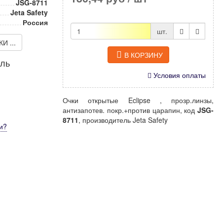
JSG-8711
Jeta Safety
Россия
шт.
 ...
В КОРЗИНУ
иль
Условия оплаты
Очки открытые Eclipse , прозр.линзы,
антизапотев. покр.+против царапин, код
JSG-
8711
, производитель Jeta Safety
и
?