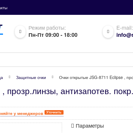
акты
Режим работы:
E-mail:
Пн-Пт 09:00 - 18:00
info@s
ца
Защитные очки
Очки открытые JSG-8711 Eclipse , пр
 , прозр.линзы, антизапотев. пок
Уточнить
чняйте у менеджеров
Параметры