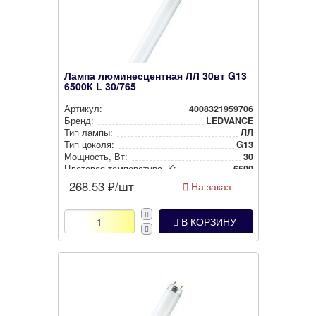
Лампа люминесцентная ЛЛ 30вт G13
6500К L 30/765
Артикул:
4008321959706
Бренд:
LEDVANCE
Тип лампы:
ЛЛ
Тип цоколя:
G13
Мощность, Вт:
30
Цветовая тем­пе­ра­ту­ра, K:
6500
268.53
₽/шт
На заказ
В КОРЗИНУ