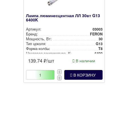
Лампа люминесцентная ЛЛ 30вт G13
6400K
Артикул:
03003
Бренд:
FERON
Мощность, Вт:
30
Тип цоколя:
G13
Форма колбы:
T8
Цветовая тем­пе­ра­ту­ра, K:
6400
139.74
₽/шт
В наличии
В КОРЗИНУ