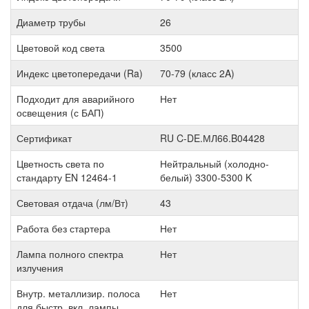
Диаметр трубы
26
Цветовой код света
3500
Индекс цветопередачи (Ra)
70-79 (класс 2A)
Подходит для аварийного
Нет
освещения (с БАП)
Сертификат
RU C-DE.МЛ66.B04428
Цветность света по
Нейтральный (холодно-
стандарту EN 12464-1
белый) 3300-5300 K
Световая отдача (лм/Вт)
43
Работа без стартера
Нет
Лампа полного спектра
Нет
излучения
Внутр. металлизир. полоса
Нет
для быстр. вкл. лампы