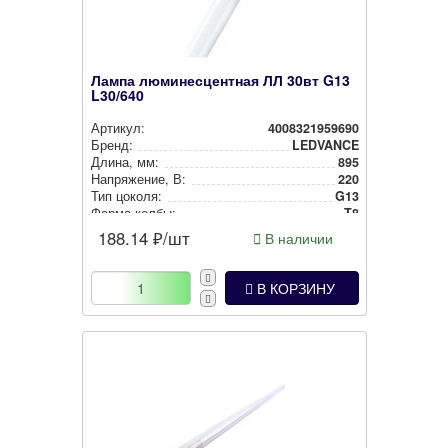
Лампа люминесцентная ЛЛ 30вт G13
L30/640
Артикул:
4008321959690
Бренд:
LEDVANCE
Длина, мм:
895
Нап­ря­же­ние, В:
220
Тип цоколя:
G13
Форма колбы:
T8
188.14
₽/шт
В наличии
В КОРЗИНУ