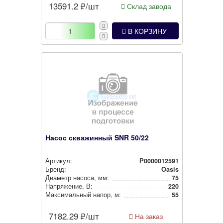
13591.2
₽/шт
Склад завода
В КОРЗИНУ
Насос скважинный SNR 50/22
Артикул:
Р0000012591
Бренд:
Oasis
Диаметр насоса, мм:
75
Нап­ря­же­ние, В:
220
Мак­си­маль­ный напор, м:
55
7182.29
₽/шт
На заказ