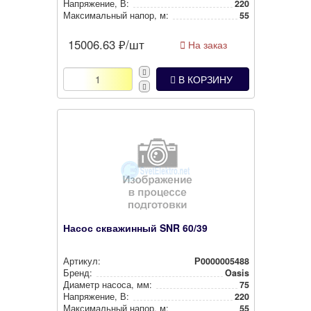
Нап­ря­же­ние, В:
220
Мак­си­маль­ный напор, м:
55
15006.63
₽/шт
На заказ
В КОРЗИНУ
Насос скважинный SNR 60/39
Артикул:
Р0000005488
Бренд:
Oasis
Диаметр насоса, мм:
75
Нап­ря­же­ние, В:
220
Мак­си­маль­ный напор, м:
55