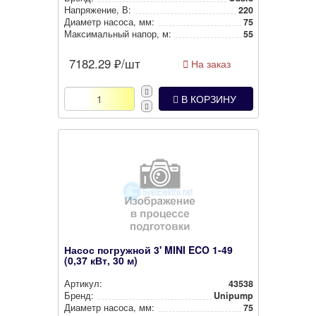
Нап­ря­же­ние, В:
220
Диаметр насоса, мм:
75
Мак­си­маль­ный напор, м:
55
7182.29
₽/шт
На заказ
В КОРЗИНУ
Насос погружной 3' MINI ECO 1-49
(0,37 кВт, 30 м)
Артикул:
43538
Бренд:
Unipump
Диаметр насоса, мм:
75