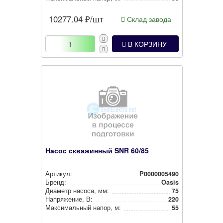
10277.04
₽/шт
Склад завода
В КОРЗИНУ
Насос скважинный SNR 60/85
Артикул:
Р0000005490
Бренд:
Oasis
Диаметр насоса, мм:
75
Нап­ря­же­ние, В:
220
Мак­си­маль­ный напор, м:
55