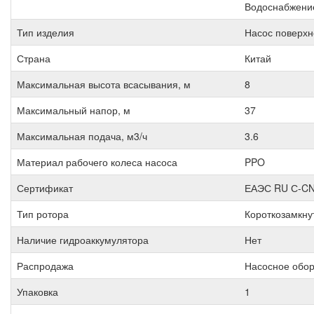
Водоснабжени
Тип изделия
Насос поверх
Страна
Китай
Максимальная высота всасывания, м
8
Максимальный напор, м
37
Максимальная подача, м3/ч
3.6
Материал рабочего колеса насоса
PPO
Сертификат
ЕАЭС RU С-CN
Тип ротора
Короткозамкну
Наличие гидроаккумулятора
Нет
Распродажа
Насосное обо
Упаковка
1