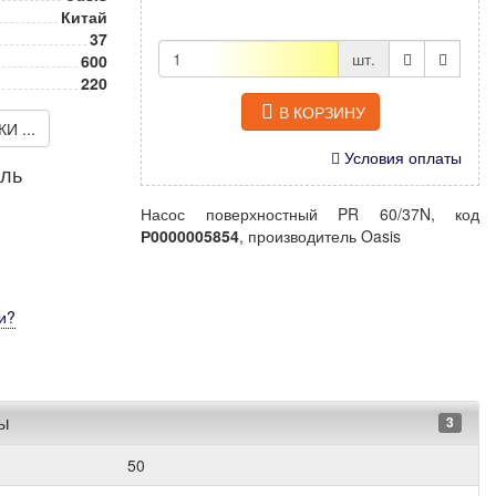
Китай
37
шт.
600
220
В КОРЗИНУ
 ...
Условия оплаты
иль
Насос поверхностный PR 60/37N, код
Р0000005854
, производитель Oasis
и
?
ры
3
50