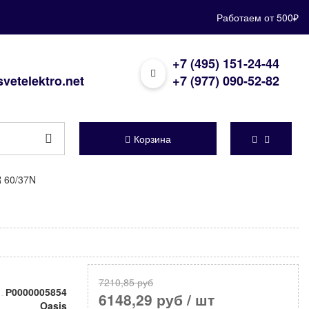
Работаем от 500₽
+7 (495) 151-24-44
vetelektro.net
+7 (977) 090-52-82
Корзина
 60/37N
7210,85 руб
Р0000005854
6148,29 руб
/ шт
Oasis