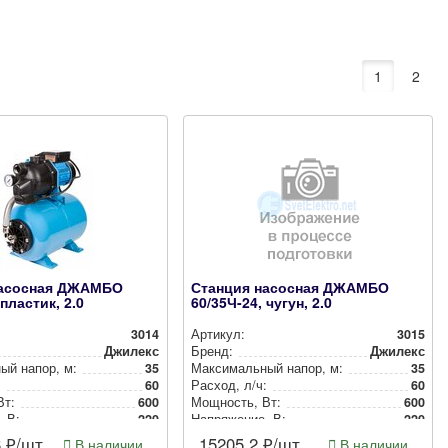
1
2
насосная ДЖАМБО
Станция насосная ДЖАМБО
 пластик, 2.0
60/35Ч-24, чугун, 2.0
3014
Артикул:
3015
Джилекс
Бренд:
Джилекс
ный напор, м:
35
Мак­си­маль­ный напор, м:
35
:
60
Расход, л/ч:
60
Вт:
600
Мощность, Вт:
600
, В:
220
Нап­ря­же­ние, В:
220
6
₽/шт
15205.2
₽/шт
В наличии
В наличии