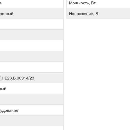
е
Мощность, Вт
ностный
Напряжение, В
.НЕ23.В.00914/23
тый
рудование