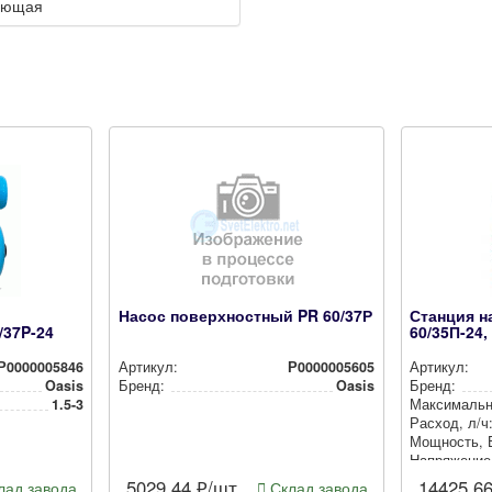
еющая
Насос поверхностный PR 60/37Р
Станция 
/37P-24
60/35П-24,
Р0000005846
Артикул:
Р0000005605
Артикул:
Oasis
Бренд:
Oasis
Бренд:
1.5-3
Мак­си­маль­
Расход, л/ч
Мощность, 
Нап­ря­же­ние
5029.44
₽/шт
14425.6
ад завода
Склад завода