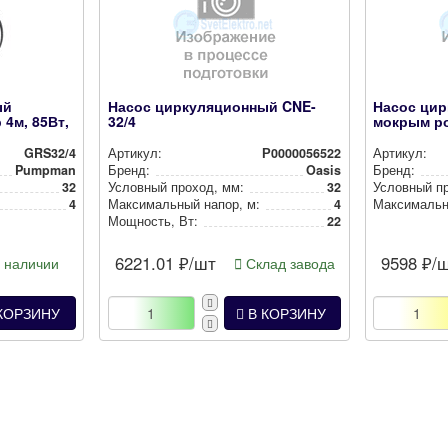
ый
Насос циркуляционный CNE-
Насос цир
 4м, 85Вт,
32/4
мокрым р
GRS32/4
Артикул:
Р0000056522
Артикул:
Pumpman
Бренд:
Oasis
Бренд:
32
Условный проход, мм:
32
Условный п
4
Мак­си­маль­ный напор, м:
4
Мак­си­маль­
Мощность, Вт:
22
6221.01
₽/шт
9598
₽/
 наличии
Склад завода
КОРЗИНУ
В КОРЗИНУ