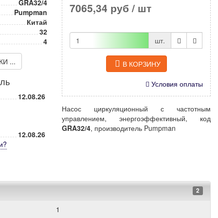
GRA32/4
7065,34 руб
/ шт
Pumpman
Китай
32
шт.
4
 ...
В КОРЗИНУ
иль
Условия оплаты
12.08.26
Насос циркуляционный с частотным
управлением, энергоэффективный, код
GRA32/4
, производитель Pumpman
12.08.26
и
?
2
1