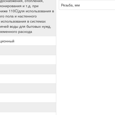
одоснабжения, отопления,
Резьба, мм
ионирования и т.д. при
ниже 110C|для использования в
ого пола и настенного
 использования в системах
рячей воды для бытовых нужд,
ременного расхода
яционный