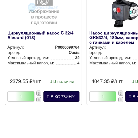
Циркуляционный насос C 32/4
Насос циркуляционн
Alecord (018)
GRS32/4, 180мм, напор
с гайками и кабелем
Артикул:
Р0000099764
Артикул:
Бренд:
Oasis
Бренд:
Условный проход, мм:
32
Условный проход, мм:
Мак­си­маль­ный напор, м:
4
Мак­си­маль­ный напор, м:
2379.55
₽/шт
4047.35
₽/шт
В наличии
В
В КОРЗИНУ
В 