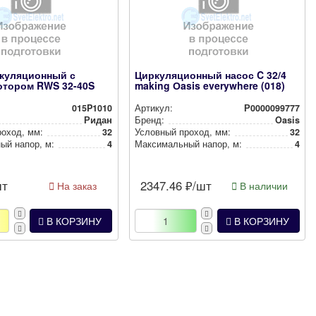
куляционный с
Циркуляционный насос C 32/4
отором RWS 32-40S
making Оasis everywhere (018)
015P1010
Артикул:
Р0000099777
Ридан
Бренд:
Oasis
роход, мм:
32
Условный проход, мм:
32
ный напор, м:
4
Мак­си­маль­ный напор, м:
4
шт
2347.46
₽/шт
На заказ
В наличии
В КОРЗИНУ
В КОРЗИНУ