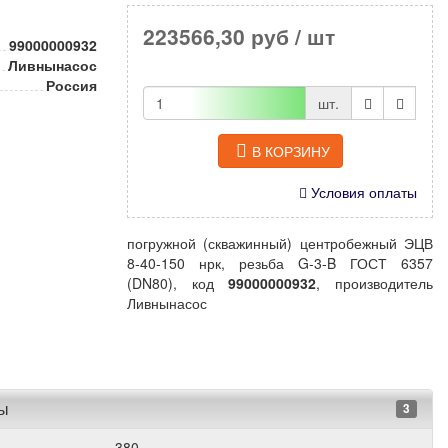
223566,30 руб
/ шт
99000000932
Ливнынасос
Россия
шт.
В КОРЗИНУ
Условия оплаты
погружной (скважинный) центробежный ЭЦВ
8-40-150 нрк, резьба G-3-B ГОСТ 6357
(DN80), код
99000000932
, производитель
Ливнынасос
ры
3
380