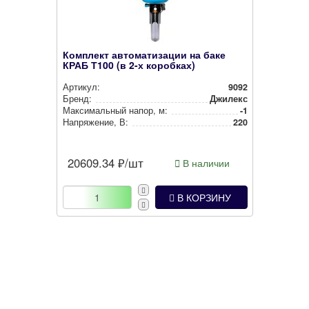
Комплект автоматизации на баке
КРАБ Т100 (в 2-х коробках)
Артикул:
9092
Бренд:
Джилекс
Мак­си­маль­ный напор, м:
-1
Нап­ря­же­ние, В:
220
20609.34
₽/шт
В наличии
В КОРЗИНУ