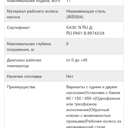
Максимальная подача, м3/ч
71
Материал рабочего колеса
Нержавеющая сталь
насоса
(AISI304)
Сертификат
ЕАЭС N RU Д-
RU.РА01.В.89742/24
Максимальная глубина
0
погружения, м
Диапазон рабочих
от 0 до +45
температур
Наличие поплавка
Нет
Преимущества
Варианты с одним и двумя
насосами|Установки с баком
60 / 150 / 450 л|Однофазное
или трехфазное
исполнение|Обратный
клапан с возможностью
промывки|Рабочее колесо из
нержавеющей стали