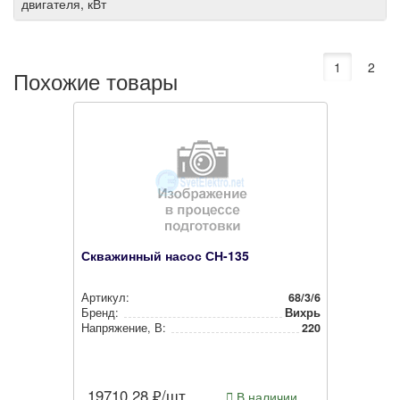
двигателя, кВт
1
2
Похожие товары
Скважинный насос СН-135
Артикул:
68/3/6
Бренд:
Вихрь
Нап­ря­же­ние, В:
220
19710.28
₽/шт
В наличии