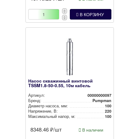
В КОРЗИНУ
Насос скважинный винтовой
TSSM1.8-50-0.55, 10м кабель
Артикул:
00000000097
Бренд:
Pumpman
Диаметр насоса, мм:
100
Нап­ря­же­ние, В:
220
Мак­си­маль­ный напор, м:
100
8348.46
₽/шт
В наличии