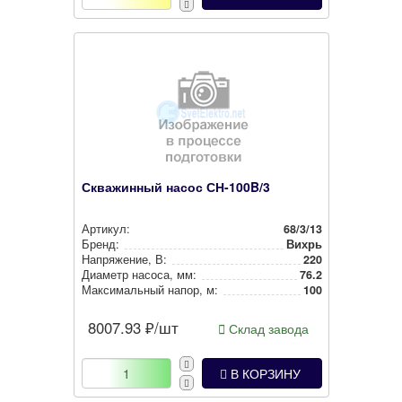
Скважинный насос СН-100B/3
Артикул:
68/3/13
Бренд:
Вихрь
Нап­ря­же­ние, В:
220
Диаметр насоса, мм:
76.2
Мак­си­маль­ный напор, м:
100
8007.93
₽/шт
Склад завода
В КОРЗИНУ