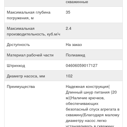
скважинные
Максимальная глубина
35
погружения, м
Максимальная
2.4
производительность, куб.м/ч
Доступность
На заказ
Материал рабочей части
Полиамид
Штрихкод
04606059017127
Диаметр насоса, мм
102
Преимущества
Надежная конструкция|
Длинный шнур питания (20
м)|Наличие крючков,
обеспечивающих
безопасный спуск агрегата в
скважину|Благодаря малому
диаметру насос легко
устанавливать в скважину