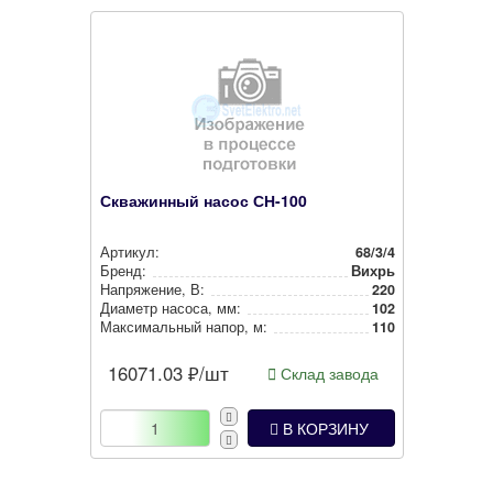
Скважинный насос СН-100
Артикул:
68/3/4
Бренд:
Вихрь
Нап­ря­же­ние, В:
220
Диаметр насоса, мм:
102
Мак­си­маль­ный напор, м:
110
16071.03
₽/шт
Склад завода
В КОРЗИНУ