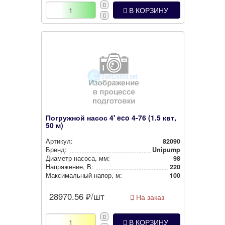
В КОРЗИНУ
Погружной насос 4' eco 4-76 (1.5 квт,
50 м)
Артикул:
82090
Бренд:
Unipump
Диаметр насоса, мм:
98
Нап­ря­же­ние, В:
220
Мак­си­маль­ный напор, м:
100
28970.56
₽/шт
На заказ
В КОРЗИНУ