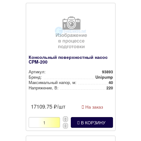
Консольный поверхностный насос
CPM-200
Артикул:
93893
Бренд:
Unipump
Мак­си­маль­ный напор, м:
40
Нап­ря­же­ние, В:
220
17109.75
₽/шт
На заказ
В КОРЗИНУ