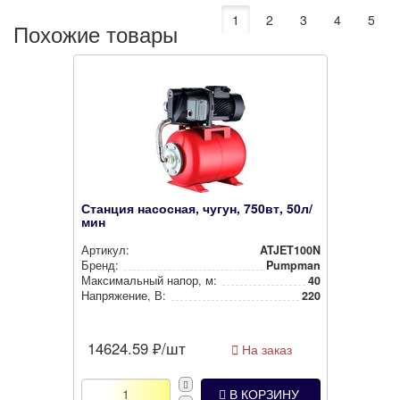
1
2
3
4
5
Похожие товары
Станция насосная, чугун, 750вт, 50л/
мин
Артикул:
ATJET100N
Бренд:
Pumpman
Мак­си­маль­ный напор, м:
40
Нап­ря­же­ние, В:
220
14624.59
₽/шт
На заказ
В КОРЗИНУ