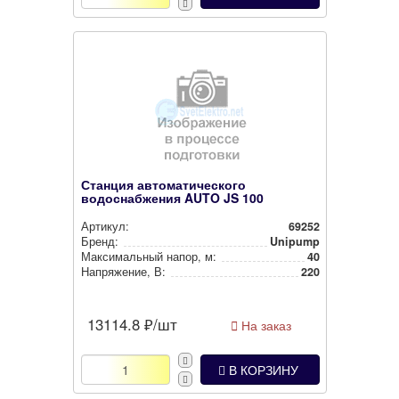
Станция автоматического
водоснабжения AUTO JS 100
Артикул:
69252
Бренд:
Unipump
Мак­си­маль­ный напор, м:
40
Нап­ря­же­ние, В:
220
13114.8
₽/шт
На заказ
В КОРЗИНУ