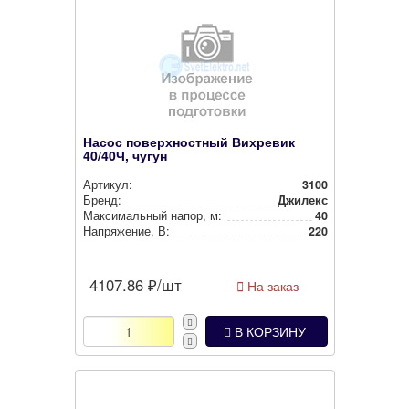
Насос поверхностный Вихревик
40/40Ч, чугун
Артикул:
3100
Бренд:
Джилекс
Мак­си­маль­ный напор, м:
40
Нап­ря­же­ние, В:
220
4107.86
₽/шт
На заказ
В КОРЗИНУ