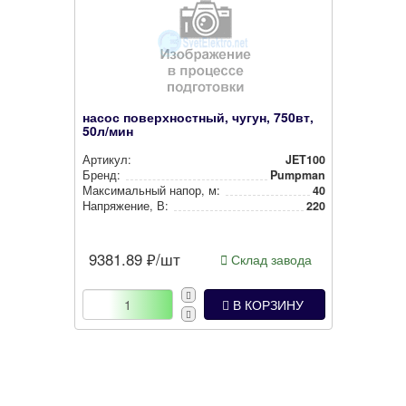
насос поверхностный, чугун, 750вт,
50л/мин
Артикул:
JET100
Бренд:
Pumpman
Мак­си­маль­ный напор, м:
40
Нап­ря­же­ние, В:
220
9381.89
₽/шт
Склад завода
В КОРЗИНУ