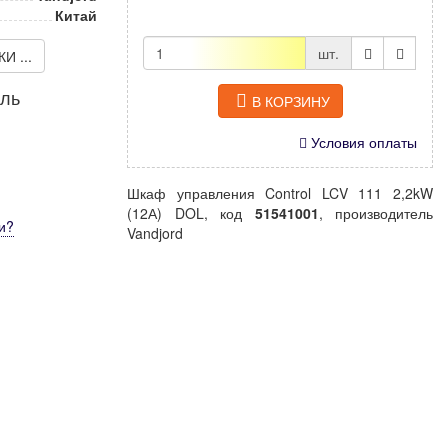
Китай
шт.
 ...
иль
В КОРЗИНУ
Условия оплаты
Шкаф управления Control LCV 111 2,2kW
(12А) DOL, код
51541001
, производитель
и
?
Vandjord