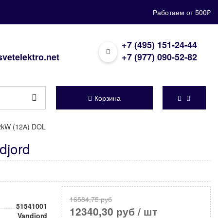
Работаем от 500₽
+7 (495) 151-24-44
vetelektro.net
+7 (977) 090-52-82
Корзина
2kW (12А) DOL
djord
16584,75 руб
51541001
12340,30 руб
/ шт
Vandjord