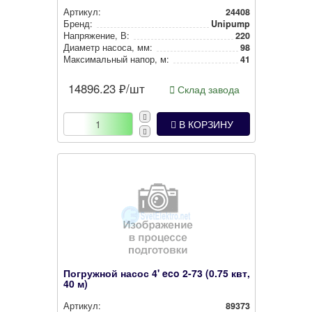
Артикул:
24408
Бренд:
Unipump
Нап­ря­же­ние, В:
220
Диаметр насоса, мм:
98
Мак­си­маль­ный напор, м:
41
14896.23
₽/шт
Склад завода
В КОРЗИНУ
Погружной насос 4' eco 2-73 (0.75 квт,
40 м)
Артикул:
89373