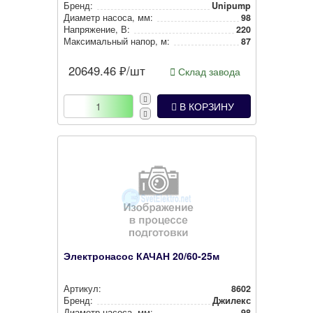
Бренд:
Unipump
Диаметр насоса, мм:
98
Нап­ря­же­ние, В:
220
Мак­си­маль­ный напор, м:
87
20649.46
₽/шт
Склад завода
В КОРЗИНУ
Электронасос КАЧАН 20/60-25м
Артикул:
8602
Бренд:
Джилекс
Диаметр насоса, мм:
98