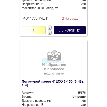
Нап­ря­же­ние, В:
220
Мак­си­маль­ный напор, м:
30
4011.53
₽/шт
На заказ
В КОРЗИНУ
Погружной насос 4' ECO 3-150 (3 кВт,
1 м)
Артикул:
85178
Бренд:
Unipump
Диаметр насоса, мм:
98
Нап­ря­же­ние, В:
220