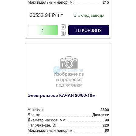
Мак­си­маль­ный напор, м:
215
30533.94
₽/шт
Склад завода
В КОРЗИНУ
Электронасос КАЧАН 20/60-10м
Артикул:
8600
Бренд:
Джилекс
Диаметр насоса, мм:
98
Нап­ря­же­ние, В:
220
Мак­си­маль­ный напор, м:
60