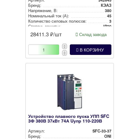
Бренд:
КЭАЗ
Нап­ря­же­ние, В:
380
Номи­наль­ный ток (А):
45
Количество силовых полюсов:
3
Степень защиты:
IP20
Встроенная защита от перегрузки двигателя:
Да
28411.3
₽/шт
Склад завода
В КОРЗИНУ
Устройство плавного пуска УПП SFC
3Ф 380В 37кВт 74А Uупр 110-220В
Артикул:
SFC-33-37
Бренд:
ONI