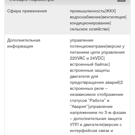
Сфера применения
промышленность|ЖКХ|
водоснабжение|вентиляция|
кондиционирование|
сельское хозяйство|
Дополнительная
управление
информация
потенциометрами|версии у
питанием цепи управления
220VAC и 24VDC|
встроенный байпас|
встроенные защиты
двигателя для
предотвращения аварий|2
встроенных реле –
независимое отображение
статусов ''Работа'' и
''Авария''|управление
напряжением по 3-м фазам
– дополнительная защита
УПП и двигателя|версии с
интерфейсом связи и