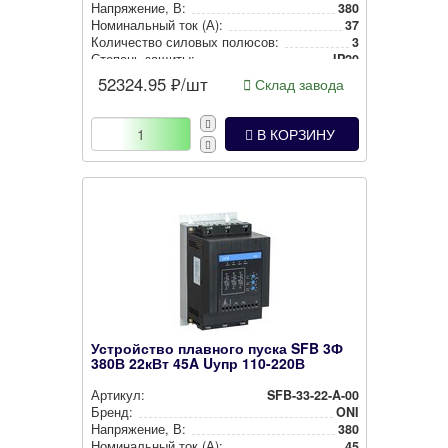
Нап­ря­же­ние, В:
380
Номи­наль­ный ток (А):
37
Количество силовых полюсов:
3
Степень защиты:
IP20
Встроенная защита от перегрузки двигателя:
Да
52324.95
₽/шт
Склад завода
В КОРЗИНУ
Устройство плавного пуска SFB 3Ф
380В 22кВт 45A Uупр 110-220В
Артикул:
SFB-33-22-A-00
Бренд:
ONI
Нап­ря­же­ние, В:
380
Номи­наль­ный ток (А):
45