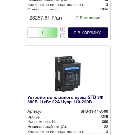
Количество силовых полюсов:
3
Степень защиты:
IP20
Встроенная защита от перегрузки двигателя:
Да
28257.81
₽/шт
В наличии
В КОРЗИНУ
Устройство плавного пуска SFB 3Ф
380В 11кВт 22A Uупр 110-220В
Артикул:
SFB-33-11-A-00
Бренд:
ONI
Нап­ря­же­ние, В:
380
Номи­наль­ный ток (А):
22
Количество силовых полюсов:
3