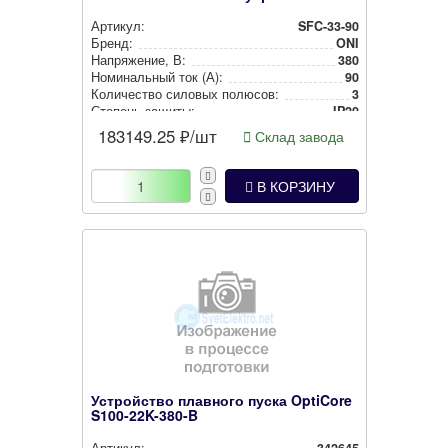
Артикул:
SFC-33-90
Бренд:
ONI
Нап­ря­же­ние, В:
380
Номи­наль­ный ток (А):
90
Количество силовых полюсов:
3
Степень защиты:
IP20
Встроенная защита от перегрузки двигателя:
Да
183149.25
₽/шт
Склад завода
В КОРЗИНУ
Устройство плавного пуска OptiCore
S100-22K-380-B
Артикул:
342645