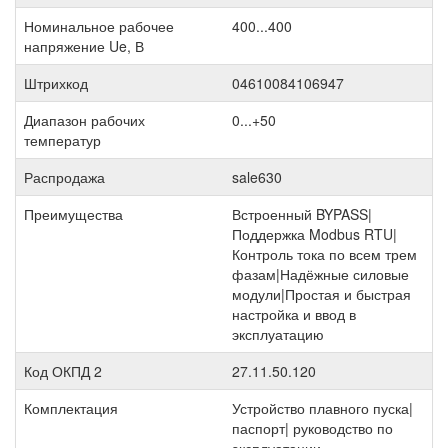
Номинальное рабочее
400...400
напряжение Ue, В
Штрихкод
04610084106947
Диапазон рабочих
0...+50
температур
Распродажа
sale630
Преимущества
Встроенный BYPASS|
Поддержка Modbus RTU|
Контроль тока по всем трем
фазам|Надёжные силовые
модули|Простая и быстрая
настройка и ввод в
эксплуатацию
Код ОКПД 2
27.11.50.120
Комплектация
Устройство плавного пуска|
паспорт| руководство по