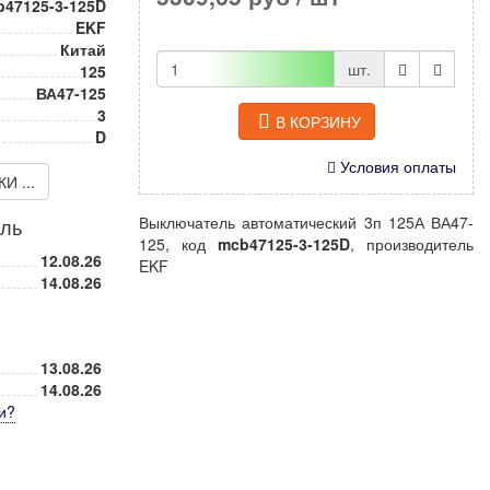
b47125-3-125D
EKF
Китай
шт.
125
ВА47-125
3
В КОРЗИНУ
D
Условия оплаты
 ...
Выключатель автоматический 3п 125А ВА47-
иль
125, код
mcb47125-3-125D
, производитель
12.08.26
EKF
14.08.26
13.08.26
14.08.26
и
?