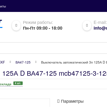
акты
Режим работы:
E-mail:
Пн-Пт 09:00 - 18:00
info@s
EKF
ВА47-125
Выключатель автоматический 3п 125А D 
п 125А D ВА47-125 mcb47125-3-1
4 шт.
 складе
Параметры