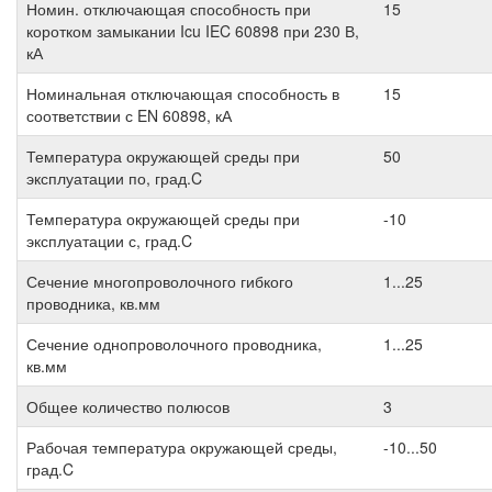
Номин. отключающая способность при
15
коротком замыкании Icu IEC 60898 при 230 В,
кА
Номинальная отключающая способность в
15
соответствии с EN 60898, кА
Температура окружающей среды при
50
эксплуатации по, град.C
Температура окружающей среды при
-10
эксплуатации с, град.C
Сечение многопроволочного гибкого
1...25
проводника, кв.мм
Сечение однопроволочного проводника,
1...25
кв.мм
Общее количество полюсов
3
Рабочая температура окружающей среды,
-10...50
град.C