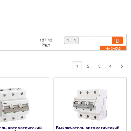
187.43
₽
/шт
НА ЗАКАЗ
1
2
3
4
5
ель автоматический
Выключатель автоматический