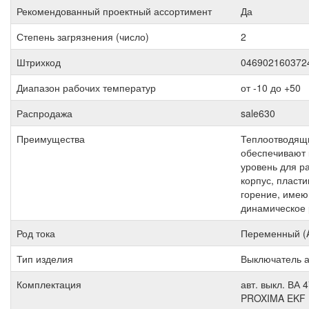
Рекомендованный проектный ассортимент
Да
Степень загрязнения (число)
2
Штрихкод
046902160372
Диапазон рабочих температур
от -10 до +50
Распродажа
sale630
Преимущества
Теплоотводящи
обеспечивают
уровень для р
корпус, пласт
горение, имею
динамическое 
Род тока
Переменный (
Тип изделия
Выключатель а
Комплектация
авт. выкл. ВА 
PROXIMA EKF