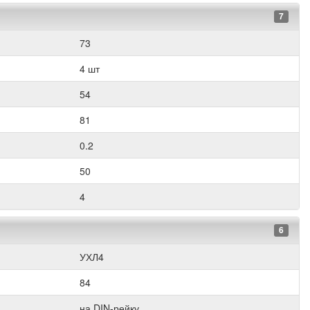
7
73
4 шт
54
81
0.2
50
4
6
УХЛ4
84
на DIN-рейку