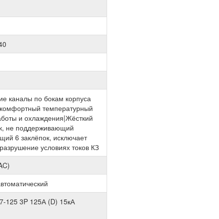
40
е каналы по бокам корпуса
 комфортный температурный
аботы и охлаждения|Жёсткий
ик, не поддерживающий
щий 6 заклёпок, исключает
разрушение условиях токов КЗ
AC)
втоматический
47-125 3P 125А (D) 15кА