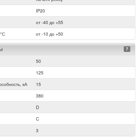
IP20
от -40 до +55
 °С
от -10 до +50
ры
7
50
125
собность, кА
15
380
D
C
3