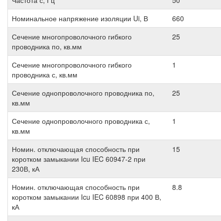
Частота с, Гц
50
Номинальное напряжение изоляции Ui, В
660
Сечение многопроволочного гибкого
25
проводника по, кв.мм
Сечение многопроволочного гибкого
1
проводника с, кв.мм
Сечение однопроволочного проводника по,
25
кв.мм
Сечение однопроволочного проводника с,
1
кв.мм
Номин. отключающая способность при
15
коротком замыкании Icu IEC 60947-2 при
230В, кА
Номин. отключающая способность при
8.8
коротком замыкании Icu IEC 60898 при 400 В,
кА