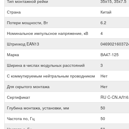
Тип монтажной рейки
35x15, 35x7.5
Страна
Китай
Потери мощности, Вт
6.2
Номинальное импульсное напряжение, кВ
4
Штрихкод EAN13
046902160372
Марка
ВА47-125
Ширина в числах модульных расстояний
3
С коммутируемым нейтральным проводником
Нет
Для скрытого монтажа
Нет
Сертификат
RU C-CN.АЛ16
Глубина монтажа, установки, мм
50
Частота по, Гц
50