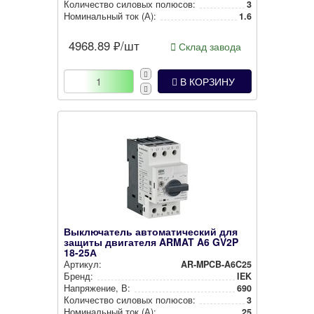
Количество силовых полюсов:
3
Номи­наль­ный ток (А):
1.6
4968.89
₽/шт
Склад завода
В КОРЗИНУ
Выключатель автоматический для
защиты двигателя ARMAT A6 GV2P
18-25А
Артикул:
AR-MPCB-A6C25
Бренд:
IEK
Нап­ря­же­ние, В:
690
Количество силовых полюсов:
3
Номи­наль­ный ток (А):
25