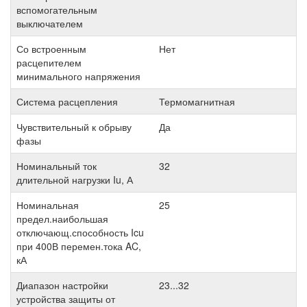
вспомогательным
выключателем
Со встроенным
Нет
расцепителем
минимального напряжения
Система расцепления
Термомагнитная
Чувствительный к обрыву
Да
фазы
Номинальный ток
32
длительной нагрузки Iu, А
Номинальная
25
предел.наибольшая
отключающ.способность Icu
при 400В перемен.тока AC,
кА
Диапазон настройки
23...32
устройства защиты от