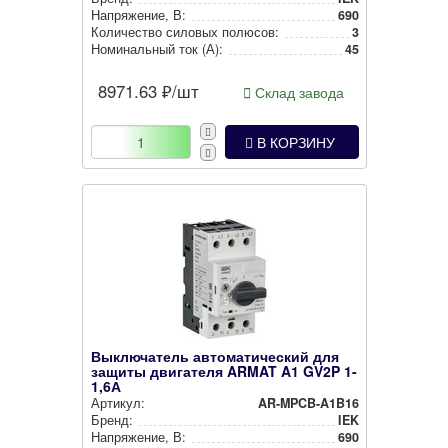
Нап­ря­же­ние, В:
690
Количество силовых полюсов:
3
Номи­наль­ный ток (А):
45
8971.63
₽/шт
Склад завода
В КОРЗИНУ
Выключатель автоматический для
защиты двигателя ARMAT A1 GV2P 1-
1,6А
Артикул:
AR-MPCB-A1B16
Бренд:
IEK
Нап­ря­же­ние, В:
690