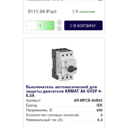
5111.04
₽/шт
В наличии
В КОРЗИНУ
Выключатель автоматический для
защиты двигателя ARMAT A6 GV2P 4-
6,3А
Артикул:
AR-MPCB-A6B63
Бренд:
IEK
Нап­ря­же­ние, В:
690
Количество силовых полюсов:
3
Номи­наль­ный ток (А):
6.3