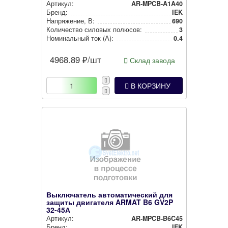
Артикул:
AR-MPCB-A1A40
Бренд:
IEK
Нап­ря­же­ние, В:
690
Количество силовых полюсов:
3
Номи­наль­ный ток (А):
0.4
4968.89
₽/шт
Склад завода
В КОРЗИНУ
Выключатель автоматический для
защиты двигателя ARMAT B6 GV2P
32-45А
Артикул:
AR-MPCB-B6C45
Бренд:
IEK