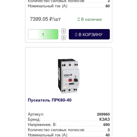
Количество силовых полюсов:
3
Номи­наль­ный ток (А):
80
7399.05
₽/шт
В наличии
В КОРЗИНУ
Пускатель ПРК80-40
Артикул:
269960
Бренд:
КЭАЗ
Нап­ря­же­ние, В:
690
Количество силовых полюсов:
3
Номи­наль­ный ток (А):
40