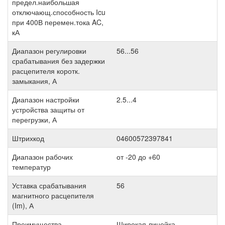
предел.наибольшая
отключающ.способность Icu
при 400В перемен.тока AC,
кА
Диапазон регулировки
56...56
срабатывания без задержки
расцепителя коротк.
замыкания, А
Диапазон настройки
2.5...4
устройства защиты от
перегрузки, А
Штрихкод
04600572397841
Диапазон рабочих
от -20 до +60
температур
Уставка срабатывания
56
магнитного расцепителя
(Im), А
Преимущества
Широкая линейка