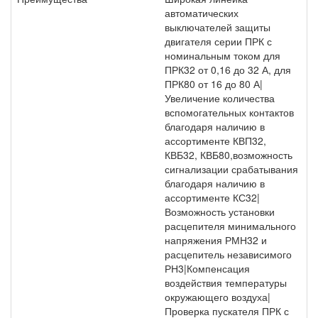
автоматических
выключателей защиты
двигателя серии ПРК с
номинальным током для
ПРК32 от 0,16 до 32 А, для
ПРК80 от 16 до 80 А|
Увеличение количества
вспомогательных контактов
благодаря наличию в
ассортименте КВП32,
КВБ32, КВБ80,возможность
сигнализации срабатывания
благодаря наличию в
ассортименте КС32|
Возможность установки
расцепителя минимального
напряжения РМН32 и
расцепитель независимого
РН3|Компенсация
воздействия температуры
окружающего воздуха|
Проверка пускателя ПРК с