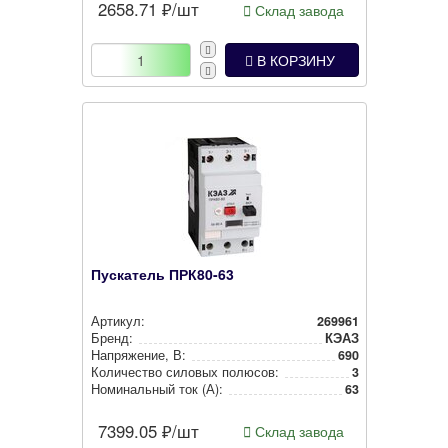
2658.71
₽/шт
Склад завода
В КОРЗИНУ
Пускатель ПРК80-63
Артикул:
269961
Бренд:
КЭАЗ
Нап­ря­же­ние, В:
690
Количество силовых полюсов:
3
Номи­наль­ный ток (А):
63
7399.05
₽/шт
Склад завода