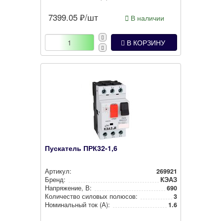
7399.05
₽/шт
В наличии
В КОРЗИНУ
Пускатель ПРК32-1,6
Артикул:
269921
Бренд:
КЭАЗ
Нап­ря­же­ние, В:
690
Количество силовых полюсов:
3
Номи­наль­ный ток (А):
1.6