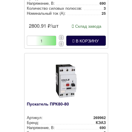
Нап­ря­же­ние, В:
690
Количество силовых полюсов:
3
Номи­наль­ный ток (А):
25
2800.91
₽/шт
Склад завода
В КОРЗИНУ
Пускатель ПРК80-80
Артикул:
269962
Бренд:
КЭАЗ
Нап­ря­же­ние, В:
690