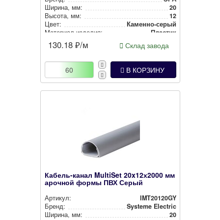
Ширина, мм:
20
Высота, мм:
12
Цвет:
Камен­но-се­рый
Материал изделия:
Пластик
130.18
₽/м
Склад завода
В КОРЗИНУ
Кабель-канал MultiSet 20x12х2000 мм
арочной формы ПВХ Серый
Артикул:
IMT20120GY
Бренд:
Systeme Electric
Ширина, мм:
20