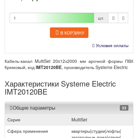
шт.
В КОРЗИНУ
Условия оплаты
Кабель-канал MultiSet 20x12х2000 мм арочной формы ПВХ
Кремовый, код
IMT20120BE
, производитель Systeme Electric
Характеристики Systeme Electric
IMT20120BE
Общие параметры
23
Серия
MultiSet
Сфера применения
квартиры|студии|лофты|
загородные дома|отели|