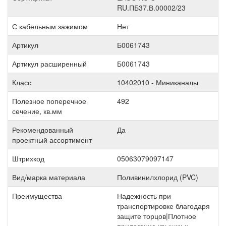
RU.ПБ37.В.00002/23
С кабельным зажимом
Нет
Артикул
Б0061743
Артикул расширенный
Б0061743
Класс
10402010 - Миниканалы
Полезное поперечное
492
сечение, кв.мм
Рекомендованный
Да
проектный ассортимент
Штрихкод
05063079097147
Вид/марка материала
Поливинилхлорид (PVC)
Преимущества
Надежность при
транспортировке благодаря
защите торцов|Плотное
прилегание крышки к