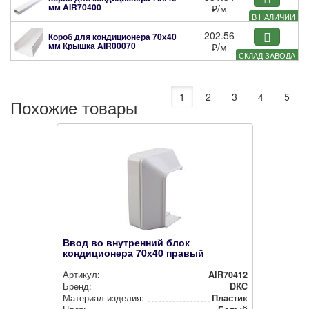
мм
AIR70400
₽
/м
В НАЛИЧИИ
202.56
Короб для кондиционера 70х40
мм Крышка
AIR00070
₽
/м
СКЛАД ЗАВОДА
1
2
3
4
5
Похожие товары
Ввод во внутренний блок
кондиционера 70х40 правый
Артикул:
AIR70412
Бренд:
DKC
Материал изделия:
Пластик