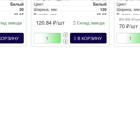
Белый
Цвет:
Белый
Цвет:
20
Ширина, мм:
120
Ширина, мм
40.65
Высота, мм:
40.65
Высота, мм
80.56
₽/ш
120.84
₽/шт
ад завода
Склад завода
70
₽/шт
КОРЗИНУ
В КОРЗИНУ