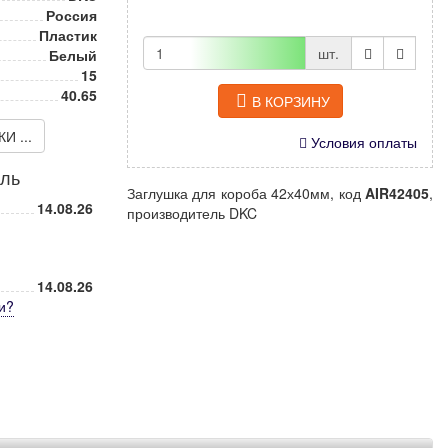
Россия
Пластик
шт.
Белый
15
40.65
В КОРЗИНУ
 ...
Условия оплаты
иль
Заглушка для короба 42х40мм, код
AIR42405
,
14.08.26
производитель DKC
14.08.26
и
?