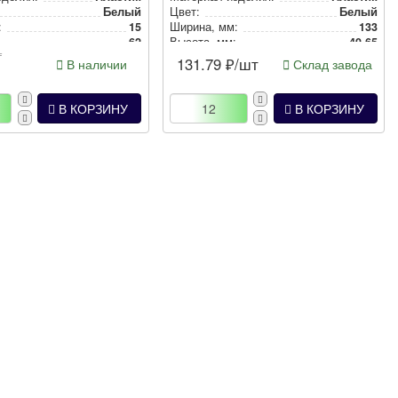
Белый
Цвет:
Белый
:
15
Ширина, мм:
133
:
62
Высота, мм:
40.65
т
131.79
₽/шт
В наличии
Склад завода
В КОРЗИНУ
В КОРЗИНУ