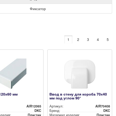
Фиксатор
1
2
3
4
5
120х60 мм
Ввод в стену для короба 70х40
мм под углом 90°
AIR12065
Артикул:
AIR70408
DKC
Бренд:
DKC
зделия:
Пластик
Материал изделия:
Пластик