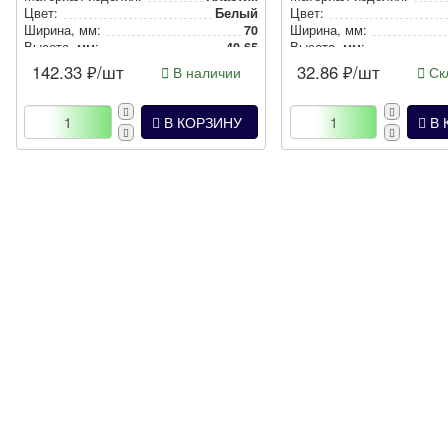
Цвет:
Белый
Цвет:
Ширина, мм:
70
Ширина, мм:
Высота, мм:
40.65
Высота, мм:
142.33
₽/шт
32.86
₽/шт
В наличии
Скл
В КОРЗИНУ
В 