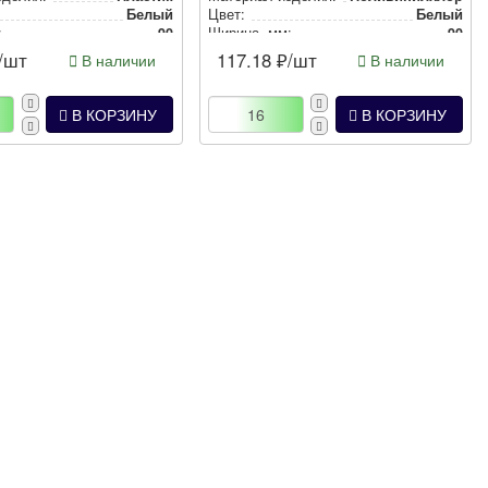
Белый
Цвет:
Белый
:
90
Ширина, мм:
90
:
62
Высота, мм:
90.6
/шт
117.18
₽/шт
В наличии
В наличии
В КОРЗИНУ
В КОРЗИНУ