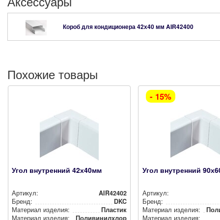
Аксессуары
Короб для кондиционера 42х40 мм
AIR42400
Похожие товары
- 15%
Угол внутренний 42х40мм
Угол внутренний 90х6
Артикул:
AIR42402
Артикул:
Бренд:
DKC
Бренд:
Материал изделия:
Пластик
Материал изделия:
Поли
Материал изделия:
Поли­ви­нил­хло­рид (ПВХ)
Материал изделия: