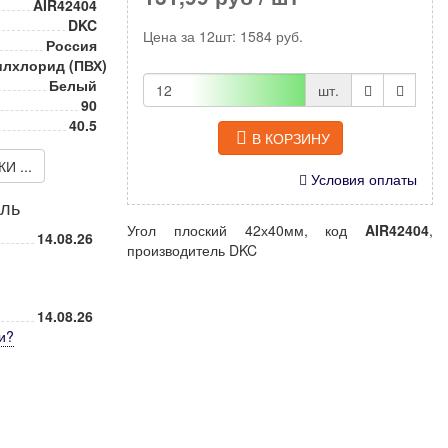
AIR42404
DKC
Цена за
12шт
:
1584
руб.
Россия
лхлорид (ПВХ)
Белый
шт.
90
40.5
В КОРЗИНУ
 ...
Условия оплаты
иль
Угол плоский 42х40мм, код
AIR42404
,
14.08.26
производитель DKC
14.08.26
и
?