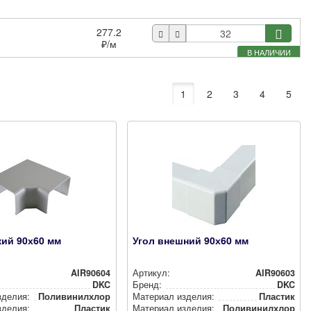
277.2
₽
/м
В НАЛИЧИИ
1
2
3
4
5
кий 90х60 мм
Угол внешний 90х60 мм
AIR90604
Артикул:
AIR90603
DKC
Бренд:
DKC
зделия:
Поли­ви­нил­хло­рид (ПВХ)
Материал изделия:
Пластик
зделия:
Пластик
Материал изделия:
Поли­ви­нил­хло­рид