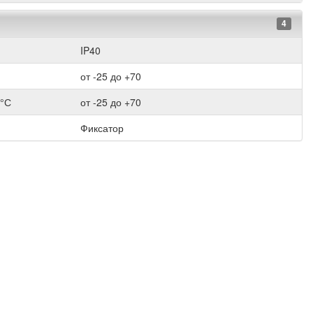
4
IP40
от -25 до +70
 °С
от -25 до +70
Фиксатор