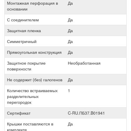
Монтажная перфорация в
Да
основании
С соединителем
Да
Защитная пленка
Да
Симметричный
Да
Прямоугольная конструкция
Да
Защитное покрытие
Необработанная
поверхности
Не содержит (без) галогенов
Да
Количество встраиваемых
1
разделительных
перегородок
Сертификат
C-RU.ПБ37.B01941
Крышки поставляются в
Да
комплекте