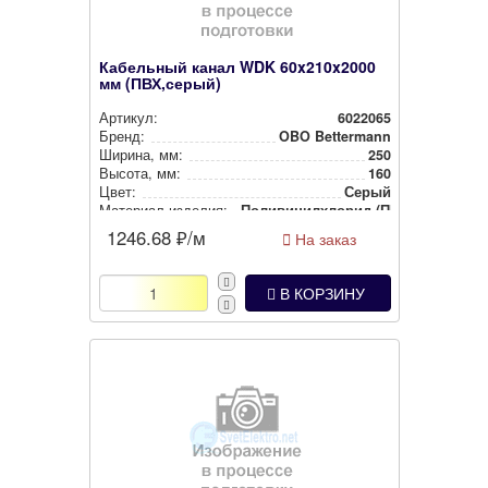
Кабельный канал WDK 60x210x2000
мм (ПВХ,серый)
Артикул:
6022065
Бренд:
OBO Bettermann
Ширина, мм:
250
Высота, мм:
160
Цвет:
Серый
Материал изделия:
Поли­ви­нил­хло­рид (ПВХ)
1246.68
₽/м
На заказ
В КОРЗИНУ