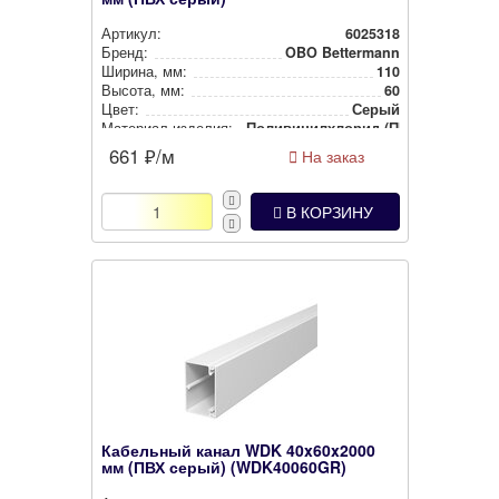
Артикул:
6025318
Бренд:
OBO Bettermann
Ширина, мм:
110
Высота, мм:
60
Цвет:
Серый
Материал изделия:
Поли­ви­нил­хло­рид (ПВХ)
661
₽/м
На заказ
В КОРЗИНУ
Кабельный канал WDK 40x60x2000
мм (ПВХ серый) (WDK40060GR)