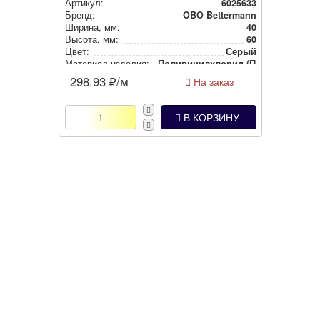
Артикул:
6025633
Бренд:
OBO Bettermann
Ширина, мм:
40
Высота, мм:
60
Цвет:
Серый
Материал изделия:
Поли­ви­нил­хло­рид (ПВХ)
Материал изделия:
Пластик
298.93
₽/м
На заказ
В КОРЗИНУ