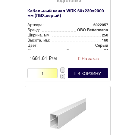
Кабельный канал WDK 60x230x2000
мм (ПВХ,серый)
Артикул:
6022057
Бренд:
OBO Bettermann
Ширина, мм:
250
Высота, мм:
160
Цвет:
Серый
Материал изделия:
Поли­ви­нил­хло­рид (ПВХ)
1681.61
₽/м
На заказ
В КОРЗИНУ