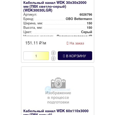
Кабельный канал WDK 30x30x2000
мм (ПВХ светло-серый)
(WDK30030LGR)
Артикул:
6026796
Бренд:
OBO Bettermann
Ширина, мм:
150
Высота, мм:
150
Цвет:
Серый
Материал изделия:
Поли­ви­нил­хло­рид (ПВХ)
Материал изделия:
Пластик
151.11
₽/м
На заказ
В КОРЗИНУ
Кабельный канал WDK 60x110x3000
мм (ПВХ серый)