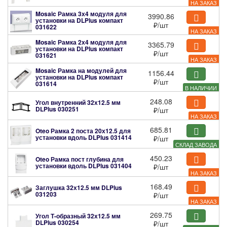
НА ЗАКАЗ
Mosaic Рамка 3х4 модуля для
3990.86
установки на DLPlus компакт
₽
/шт
031622
НА ЗАКАЗ
Mosaic Рамка 2х4 модуля для
3365.79
установки на DLPlus компакт
₽
/шт
031621
НА ЗАКАЗ
Mosaic Рамка на модулей для
1156.44
установки на DLPlus компакт
₽
/шт
031614
В НАЛИЧИИ
248.08
Угол внутренний 32х12.5 мм
DLPlus
030251
₽
/шт
НА ЗАКАЗ
685.81
Oteo Рамка 2 поста 20х12.5 для
установки вдоль DLPlus
031414
₽
/шт
СКЛАД ЗАВОДА
450.23
Oteo Рамка пост глубина для
установки вдоль DLPlus
031404
₽
/шт
НА ЗАКАЗ
168.49
Заглушка 32х12.5 мм DLPlus
031203
₽
/шт
НА ЗАКАЗ
269.75
Угол Т-образный 32х12.5 мм
DLPlus
030254
₽
/шт