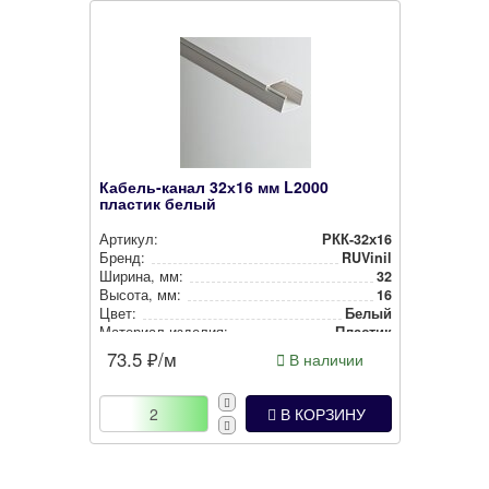
Кабель-канал 32х16 мм L2000
пластик белый
Артикул:
РКК-32х16
Бренд:
RUVinil
Ширина, мм:
32
Высота, мм:
16
Цвет:
Белый
Материал изделия:
Пластик
73.5
₽/м
В наличии
В КОРЗИНУ