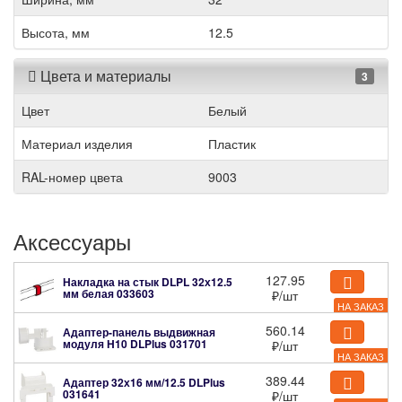
Высота, мм
12.5
Цвета и материалы
3
Цвет
Белый
Материал изделия
Пластик
RAL-номер цвета
9003
Аксессуары
127.95
Накладка на стык DLPL 32х12.5
мм белая
033603
₽
/шт
НА ЗАКАЗ
560.14
Адаптер-панель выдвижная
модуля H10 DLPlus
031701
₽
/шт
НА ЗАКАЗ
389.44
Адаптер 32х16 мм/12.5 DLPlus
031641
₽
/шт