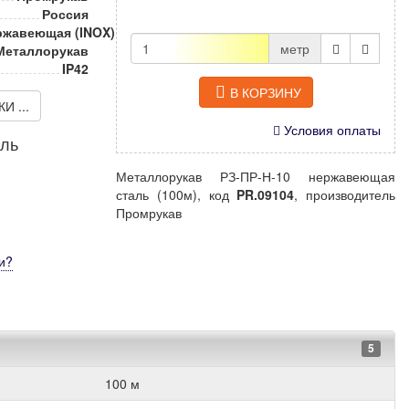
Россия
ржавеющая (INOX)
метр
Металлорукав
IP42
В КОРЗИНУ
 ...
Условия оплаты
иль
Металлорукав РЗ-ПР-Н-10 нержавеющая
сталь (100м), код
PR.09104
, производитель
Промрукав
и
?
5
100 м