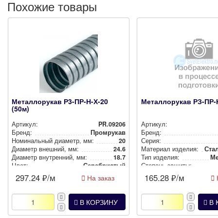
Похожие товары
Металлорукав Р3-ПР-Н-Х-20
Металлорукав РЗ-ПР-Н
(50м)
Артикул:
PR.09206
Артикул:
Бренд:
Промрукав
Бренд:
Номи­наль­ный диаметр, мм:
20
Серия:
Диаметр внешний, мм:
24.6
Материал изделия:
Стал
Диаметр внут­рен­ний, мм:
18.7
Тип изделия:
Ме
Цвет:
Сереб­рис­тый
Степень защиты:
297.24
₽/м
165.28
₽/м
На заказ
В КОРЗИНУ
В 