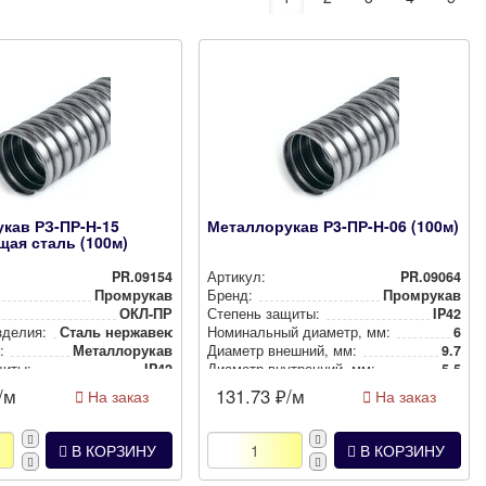
кав РЗ-ПР-Н-15
Металлорукав Р3-ПР-Н-06 (100м)
ая сталь (100м)
PR.09154
Артикул:
PR.09064
Промрукав
Бренд:
Промрукав
ОКЛ-ПР
Степень защиты:
IP42
зделия:
Сталь нер­жа­ве­ющая (INOX)
Номи­наль­ный диаметр, мм:
6
:
Метал­ло­ру­кав
Диаметр внешний, мм:
9.7
щиты:
IP42
Диаметр внут­рен­ний, мм:
5.5
/м
131.73
₽/м
На заказ
На заказ
В КОРЗИНУ
В КОРЗИНУ