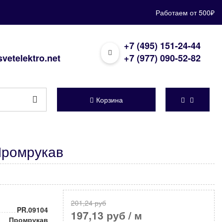
Работаем от 500₽
+7 (495) 151-24-44
vetelektro.net
+7 (977) 090-52-82
Корзина
Промрукав
201,24 руб
PR.09104
197,13 руб
/ м
Промрукав