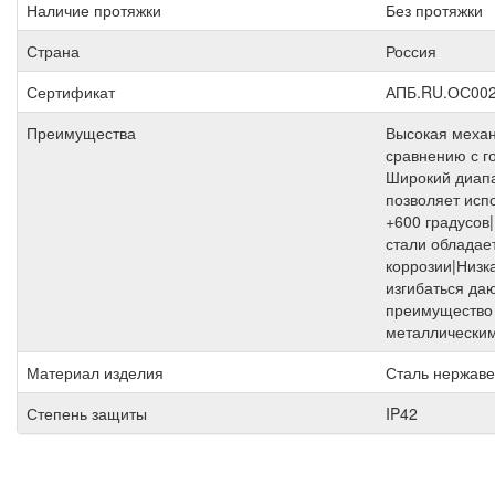
Наличие протяжки
Без протяжки
Страна
Россия
Сертификат
АПБ.RU.ОС002
Преимущества
Высокая механ
сравнению с г
Широкий диапа
позволяет исп
+600 градусов
стали обладае
коррозии|Низк
изгибаться да
преимущество 
металлически
Материал изделия
Сталь нержав
Степень защиты
IP42