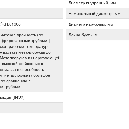
Диаметр внутренний, мм
Номинальный диаметр, мм
/4.Н.01606
Диаметр наружный, мм
ическая прочность (по
Длина бухты, м
офрированными трубами)|
зон рабочих температур
ользовать металлорукав до
|Металлорукав из нержавеющей
т высокой стойкостью к
ая масса и способность
ют металлорукаву большое
по сравнению с
ми трубами
еющая (INOX)