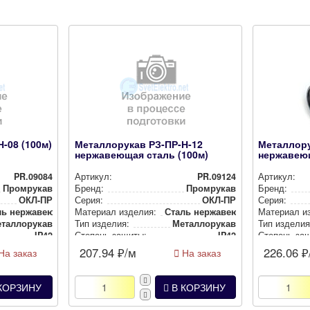
-08 (100м)
Металлорукав РЗ-ПР-Н-12
Металлору
нержавеющая сталь (100м)
нержавеющ
PR.09084
Артикул:
PR.09124
Артикул:
Промрукав
Бренд:
Промрукав
Бренд:
ОКЛ-ПР
Серия:
ОКЛ-ПР
Серия:
ь нер­жа­ве­ющая (INOX)
Материал изделия:
Сталь нер­жа­ве­ющая (INOX)
Материал и
тал­ло­ру­кав
Тип изделия:
Метал­ло­ру­кав
Тип изделия
IP42
Степень защиты:
IP42
Степень за
207.94
₽/м
226.06
₽
На заказ
На заказ
КОРЗИНУ
В КОРЗИНУ