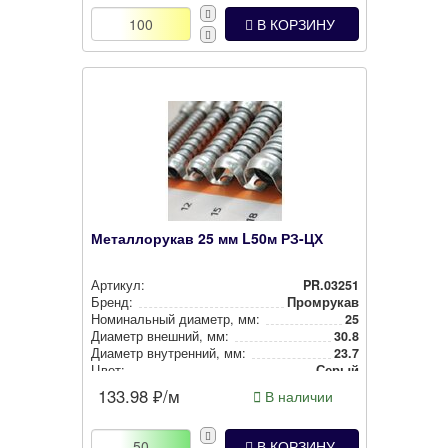
В КОРЗИНУ
Металлорукав 25 мм L50м РЗ-ЦХ
Артикул:
PR.03251
Бренд:
Промрукав
Номи­наль­ный диаметр, мм:
25
Диаметр внешний, мм:
30.8
Диаметр внут­рен­ний, мм:
23.7
Цвет:
Серый
133.98
₽/м
В наличии
В КОРЗИНУ