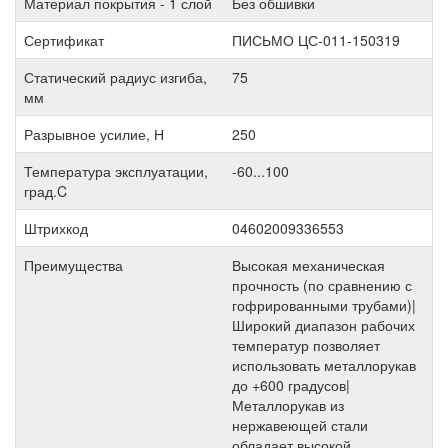
Материал покрытия - 1 слой
Без обшивки
Сертификат
ПИСЬМО ЦС-011-150319
Статический радиус изгиба,
75
мм
Разрывное усилие, Н
250
Температура эксплуатации,
-60...100
град.C
Штрихкод
04602009336553
Преимущества
Высокая механическая
прочность (по сравнению с
гофрированными трубами)|
Широкий диапазон рабочих
температур позволяет
использовать металлорукав
до +600 градусов|
Металлорукав из
нержавеющей стали
обладает высокой