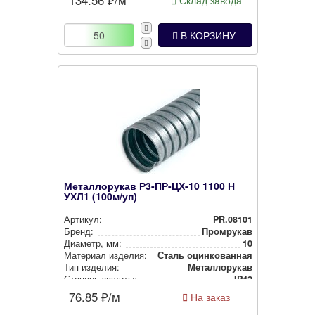
Склад завода
В КОРЗИНУ
Металлорукав Р3-ПР-ЦХ-10 1100 Н
УХЛ1 (100м/уп)
Артикул:
PR.08101
Бренд:
Промрукав
Диаметр, мм:
10
Материал изделия:
Сталь оцин­ко­ван­ная
Тип изделия:
Метал­ло­ру­кав
Степень защиты:
IP42
76.85
₽/м
На заказ