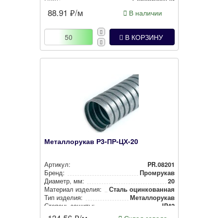
Цвет:
Сереб­рис­тый
88.91
₽/м
В наличии
В КОРЗИНУ
Металлорукав Р3-ПР-ЦХ-20
Артикул:
PR.08201
Бренд:
Промрукав
Диаметр, мм:
20
Материал изделия:
Сталь оцин­ко­ван­ная
Тип изделия:
Метал­ло­ру­кав
Степень защиты:
IP42
134.56
₽/м