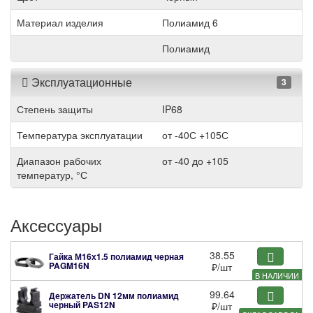
Материал изделия
Полиамид 6
Полиамид
Эксплуатационные
3
Степень защиты
IP68
Температура эксплуатации
от -40С +105С
Диапазон рабочих
от -40 до +105
температур, °С
Аксессуары
38.55
Гайка М16х1.5 полиамид черная
PAGM16N
₽
/шт
В НАЛИЧИИ
99.64
Держатель DN 12мм полиамид
черный
PAS12N
₽
/шт