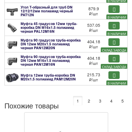
В НАЛИЧИИ
Угол Т-образный для труб DN
879.9
12/12/12мм полиамид черный
₽
/шт
PAT12N
В НАЛИЧИИ
Муфта 45 градусов 12мм труба-
537.05
коробка DN М16х1.5 полиамид
₽
/шт
черная
PAL12M16N
В НАЛИЧИИ
Муфта 90 градусов труба-коробка
404.18
DN 12мм М20х1.5 полиамид
₽
/шт
черная
PAN12M20N
СКЛАД ЗАВОДА
Муфта 90 градусов труба-коробка
404.18
DN 12мм М16х1.5 полиамид
₽
/шт
черная
PAN12M16N
СКЛАД ЗАВОДА
215.73
Муфта 12мм труба-коробка DN
M20х1.5 полиамид
PAM12M20N
₽
/шт
В НАЛИЧИИ
1
2
3
4
5
Похожие товары