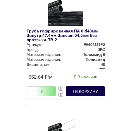
Труба гофрированная ПА 6 d48мм
dвнутр.47.4мм dвнешн.54.5мм без
протяжки ПВ-2...
Артикул:
PA604855F2
Бренд:
DKC
Материал изделия:
Полиамид 6
Материал изделия:
Полиамид
Диаметр, мм:
48
Степень защиты:
IP68
Наличие протяжки:
Без протяжки
662.64
₽/м
В наличии
Цвет:
Черный
В КОРЗИНУ