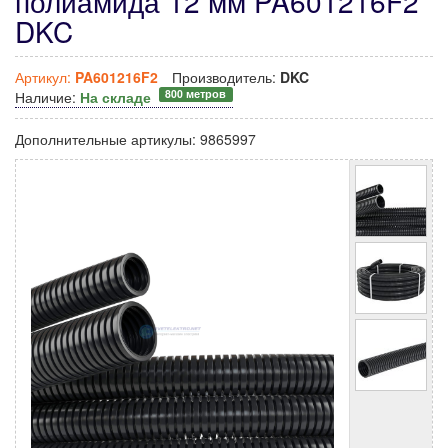
полиамида 12 мм PA601216F2
DKC
Артикул:
PA601216F2
Производитель:
DKC
800 метров
Наличие:
На складе
Дополнительные артикулы:
9865997