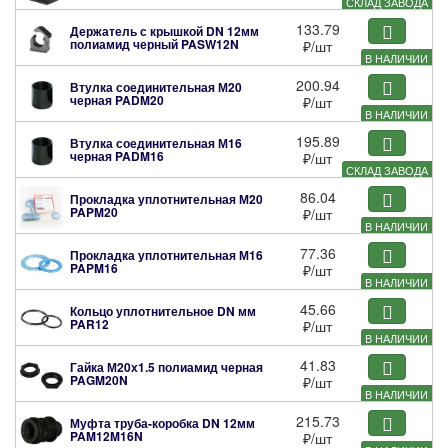
СКЛАД ЗАВОДА
133.79
Держатель с крышкой DN 12мм
полиамид черный
PASW12N
₽
/шт
В НАЛИЧИИ
200.94
Втулка соединительная М20
черная
PADM20
₽
/шт
В НАЛИЧИИ
195.89
Втулка соединительная М16
черная
PADM16
₽
/шт
СКЛАД ЗАВОДА
86.04
Прокладка уплотнительная М20
PAPM20
₽
/шт
В НАЛИЧИИ
77.36
Прокладка уплотнительная М16
PAPM16
₽
/шт
В НАЛИЧИИ
45.66
Кольцо уплотнительное DN мм
PAR12
₽
/шт
В НАЛИЧИИ
41.83
Гайка М20х1.5 полиамид черная
PAGM20N
₽
/шт
В НАЛИЧИИ
215.73
Муфта труба-коробка DN 12мм
PAM12M16N
₽
/шт