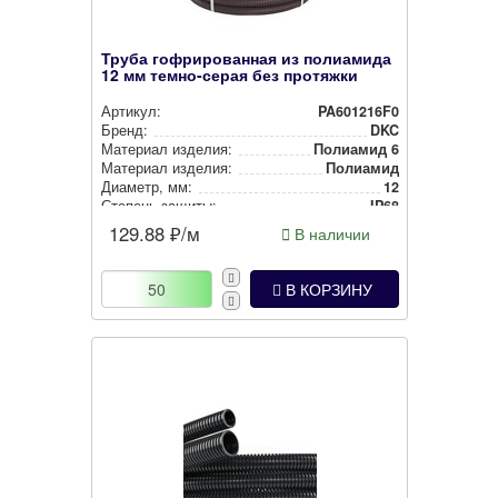
Труба гофрированная из полиамида
12 мм темно-серая без протяжки
Артикул:
PA601216F0
Бренд:
DKC
Материал изделия:
Полиамид 6
Материал изделия:
Полиамид
Диаметр, мм:
12
Степень защиты:
IP68
Наличие протяжки:
Без протяжки
129.88
₽/м
В наличии
Цвет:
Тем­но-се­рый
В КОРЗИНУ