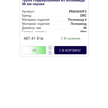
Труба гофрированная из полиамида
36 мм черная
Артикул:
PA603643F2
Бренд:
DKC
Материал изделия:
Полиамид 6
Материал изделия:
Полиамид
Диаметр, мм:
36
Степень защиты:
IP68
Наличие протяжки:
Без протяжки
467.41
₽/м
В наличии
Цвет:
Черный
В КОРЗИНУ