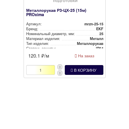
Металлорукав Р3-ЦХ-25 (15м)
PROxima
Артикул:
mrzn-25-15
Бренд:
EKF
Номи­наль­ный диаметр, мм:
25
Материал изделия:
Металл
Тип изделия:
Метал­ло­ру­кав
Степень защиты:
IP54
Цвет:
Металлик
120.1
₽/м
На заказ
В КОРЗИНУ