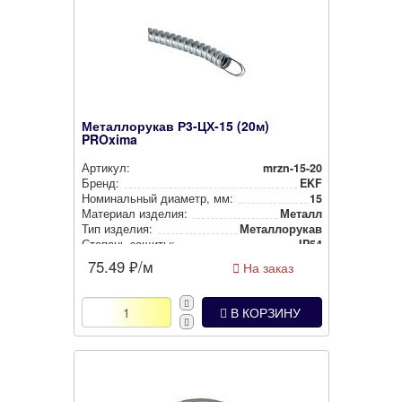
Металлорукав Р3-ЦХ-15 (20м)
PROxima
Артикул:
mrzn-15-20
Бренд:
EKF
Номи­наль­ный диаметр, мм:
15
Материал изделия:
Металл
Тип изделия:
Метал­ло­ру­кав
Степень защиты:
IP54
Цвет:
Металлик
75.49
₽/м
На заказ
В КОРЗИНУ