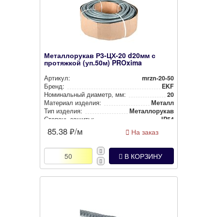
Металлорукав Р3-ЦХ-20 d20мм с
протяжкой (уп.50м) PROxima
Артикул:
mrzn-20-50
Бренд:
EKF
Номи­наль­ный диаметр, мм:
20
Материал изделия:
Металл
Тип изделия:
Метал­ло­ру­кав
Степень защиты:
IP54
Цвет:
Металлик
85.38
₽/м
На заказ
В КОРЗИНУ