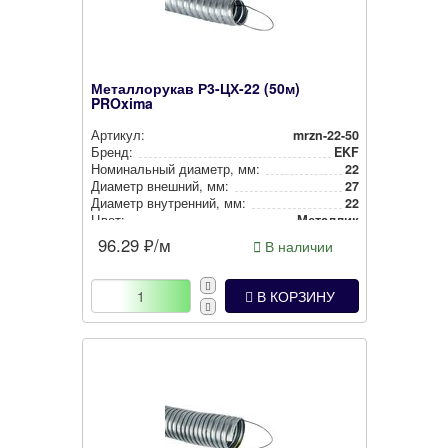
Металлорукав Р3-ЦХ-22 (50м)
PROxima
Артикул:
mrzn-22-50
Бренд:
EKF
Номи­наль­ный диаметр, мм:
22
Диаметр внешний, мм:
27
Диаметр внут­рен­ний, мм:
22
Цвет:
Металлик
96.29
₽/м
В наличии
В КОРЗИНУ