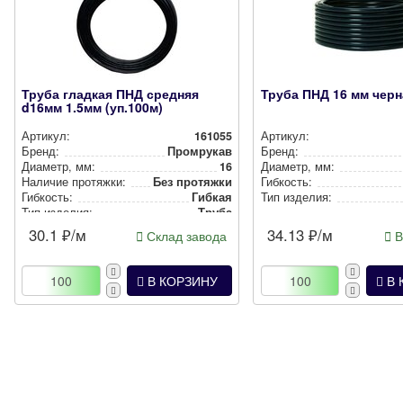
Труба гладкая ПНД средняя
Труба ПНД 16 мм черн
d16мм 1.5мм (уп.100м)
Артикул:
161055
Артикул:
Бренд:
Промрукав
Бренд:
Диаметр, мм:
16
Диаметр, мм:
Наличие протяжки:
Без протяжки
Гибкость:
Гибкость:
Гибкая
Тип изделия:
Тип изделия:
Труба
30.1
₽/м
34.13
₽/м
Склад завода
В
В КОРЗИНУ
В 