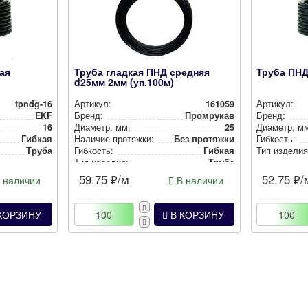
ая
Труба гладкая ПНД средняя
Труба ПНД
d25мм 2мм (уп.100м)
tpndg-16
Артикул:
161059
Артикул:
EKF
Бренд:
Промрукав
Бренд:
16
Диаметр, мм:
25
Диаметр, м
Гибкая
Наличие протяжки:
Без протяжки
Гибкость:
Труба
Гибкость:
Гибкая
Тип изделия
Тип изделия:
Труба
59.75
₽/м
52.75
₽/
 наличии
В наличии
КОРЗИНУ
В КОРЗИНУ