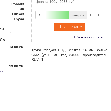
Цена за
100м
:
9088
руб.
Россия
40
Гибкая
метров
Труба
В КОРЗИНУ
 ...
Условия оплаты
иль
13.08.26
Труба гладкая ПНД жесткая d40мм 350Н/5
СМ2 (уп.100м), код
84000
, производитель
RUVinil
13.08.26
и
?