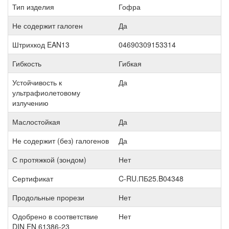
Тип изделия
Гофра
Не содержит галоген
Да
Штрихкод EAN13
04690309153314
Гибкость
Гибкая
Устойчивость к
Да
ультрафиолетовому
излучению
Маслостойкая
Да
Не содержит (без) галогенов
Да
С протяжкой (зондом)
Нет
Сертификат
C-RU.ПБ25.B04348
Продольные прорези
Нет
Одобрено в соответствие
Нет
DIN EN 61386-23