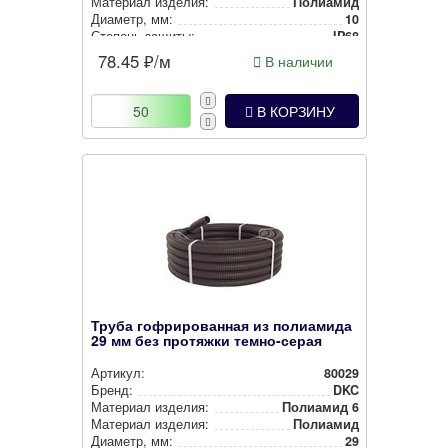
Материал изделия:
Полиамид
Диаметр, мм:
10
Степень защиты:
IP68
Наличие протяжки:
Без протяжки
78.45
₽/м
В наличии
Цвет:
тем­но-се­рый
В КОРЗИНУ
Труба гофрированная из полиамида
29 мм без протяжки темно-серая
Артикул:
80029
Бренд:
DKC
Материал изделия:
Полиамид 6
Материал изделия:
Полиамид
Диаметр, мм:
29