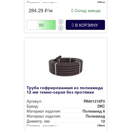
Степень защиты:
IP68
Наличие протяжки:
Без протяжки
284.29
₽/м
Склад завода
Цвет:
Тем­но-се­рый
В КОРЗИНУ
Труба гофрированная из полиамида
12 мм темно-серая без протяжки
Артикул:
PA601216F0
Бренд:
DKC
Материал изделия:
Полиамид 6
Материал изделия:
Полиамид
Диаметр, мм:
12
Степень защиты:
IP68