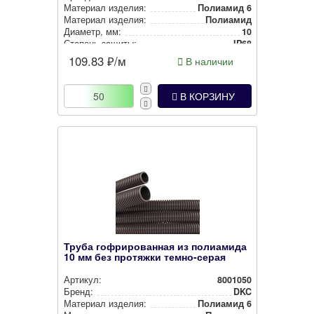
Материал изделия:
Полиамид 6
Материал изделия:
Полиамид
Диаметр, мм:
10
Степень защиты:
IP68
Наличие протяжки:
Без протяжки
109.83
₽/м
В наличии
Цвет:
Тем­но-се­рый
В КОРЗИНУ
Труба гофрированная из полиамида
10 мм без протяжки темно-серая
Артикул:
8001050
Бренд:
DKC
Материал изделия:
Полиамид 6