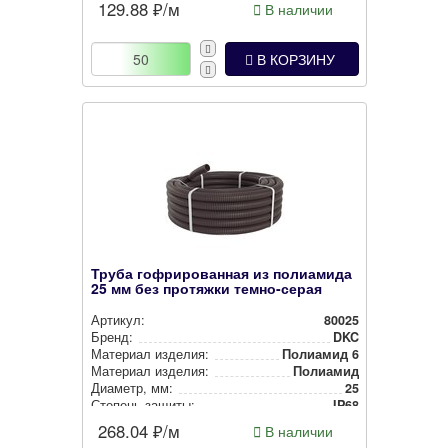
Наличие протяжки:
Без протяжки
129.88
₽/м
В наличии
Цвет:
Тем­но-се­рый
В КОРЗИНУ
Труба гофрированная из полиамида
25 мм без протяжки темно-серая
Артикул:
80025
Бренд:
DKC
Материал изделия:
Полиамид 6
Материал изделия:
Полиамид
Диаметр, мм:
25
Степень защиты:
IP68
Наличие протяжки:
Без протяжки
268.04
₽/м
В наличии
Цвет:
Тем­но-се­рый