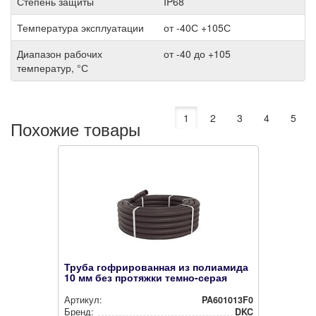
Степень защиты
IP68
Температура эксплуатации
от -40С +105С
Диапазон рабочих
от -40 до +105
температур, °С
1
2
3
4
5
Похожие товары
Труба гофрированная из полиамида
10 мм без протяжки темно-серая
Артикул:
PA601013F0
Бренд:
DKC