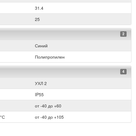
31.4
25
2
Синий
Полипропилен
4
УХЛ 2
IP55
от -40 до +60
 °С
от -40 до +105