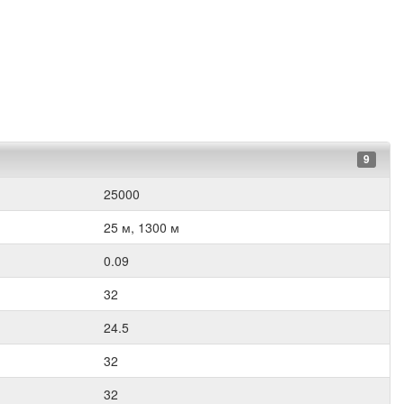
9
25000
25 м, 1300 м
0.09
32
24.5
32
32