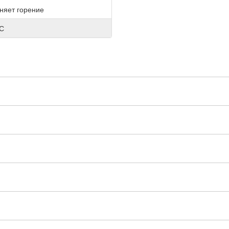
няет горение
5С