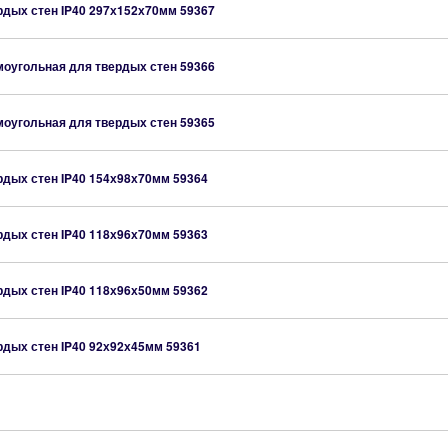
рдых стен IP40 297х152х70мм
59367
моугольная для твердых стен
59366
моугольная для твердых стен
59365
рдых стен IP40 154х98х70мм
59364
рдых стен IP40 118х96х70мм
59363
рдых стен IP40 118х96х50мм
59362
рдых стен IP40 92х92х45мм
59361