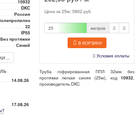
10932
DKC
Цена за
25м
:
5802
руб.
Россия
Полипропилен
32
метров
IP55
Без протяжки
В КОРЗИНУ
Синий
Условия оплаты
 ...
иль
Труба гофрированная ППЛ 32мм без
протяжки легкая синяя (25м), код
10932
,
14.08.26
производитель DKC
17.08.26
и
?