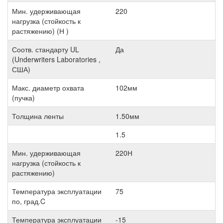
Мин. удерживающая
220
нагрузка (стойкость к
растяжению) (Н )
Соотв. стандарту UL
Да
(Underwriters Laboratories ,
США)
Макс. диаметр охвата
102мм
(пучка)
Толщина ленты
1.50мм
1.5
Мин. удерживающая
220Н
нагрузка (стойкость к
растяжению)
Температура эксплуатации
75
по, град.C
Температура эксплуатации
-15