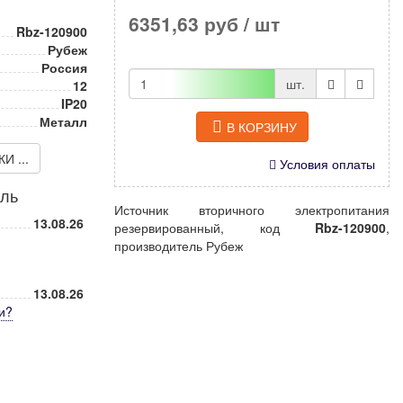
6351,63 руб
/ шт
Rbz-120900
Рубеж
Россия
шт.
12
IP20
Металл
В КОРЗИНУ
 ...
Условия оплаты
иль
Источник вторичного электропитания
13.08.26
резервированный, код
Rbz-120900
,
производитель Рубеж
13.08.26
и
?