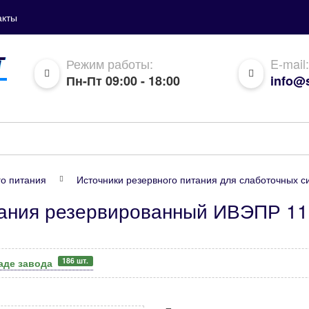
акты
Режим работы:
E-mail:
Пн-Пт 09:00 - 18:00
info@s
го питания
Источники резервного питания для слаботочных с
тания резервированный ИВЭПР 11
186 шт.
аде завода