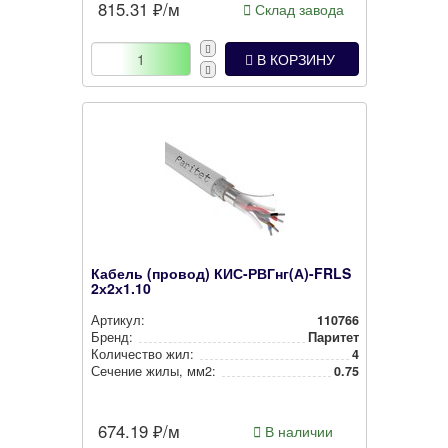
815.31
₽/м
Склад завода
В КОРЗИНУ
Кабель (провод) КИС-РВГнг(А)-FRLS
2х2х1.10
Артикул:
110766
Бренд:
Паритет
Количество жил:
4
Сечение жилы, мм2:
0.75
674.19
₽/м
В наличии